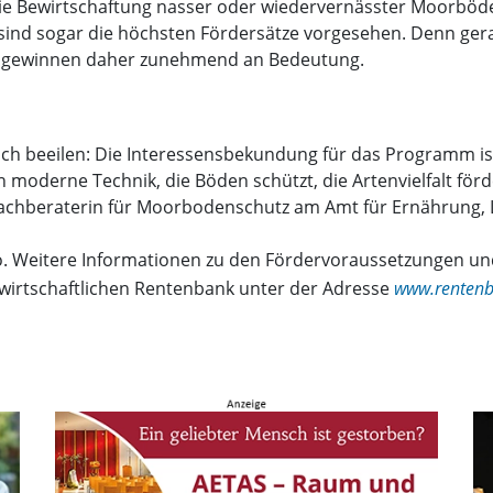
r die Bewirtschaftung nasser oder wiedervernässter Moorböd
 sind sogar die höchsten Fördersätze vorgesehen. Denn ger
und gewinnen daher zunehmend an Bedeutung.
ich beeilen: Die Interessensbekundung für das Programm is
 moderne Technik, die Böden schützt, die Artenvielfalt förde
 Fachberaterin für Moorbodenschutz am Amt für Ernährung, 
uro. Weitere Informationen zu den Fördervoraussetzungen u
dwirtschaftlichen Rentenbank unter der Adresse
www.renten