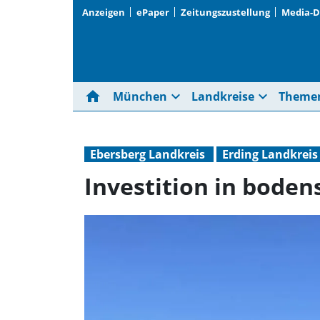
Anzeigen
ePaper
Zeitungszustellung
Media-
home
expand_more
expand_more
München
Landkreise
Theme
Ebersberg Landkreis
Erding Landkreis
Investition in bode