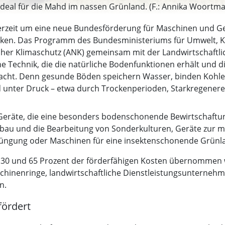
 ideal für die Mahd im nassen Grünland. (F.: Annika Woortm
derzeit um eine neue Bundesförderung für Maschinen und 
 stärken. Das Programm des Bundesministeriums für Umwelt,
er Klimaschutz (ANK) gemeinsam mit der Landwirtschaftl
e Technik, die die natürliche Bodenfunktionen erhält und d
ht. Denn gesunde Böden speichern Wasser, binden Kohlens
nd unter Druck – etwa durch Trockenperioden, Starkregener
eräte, die eine besonders bodenschonende Bewirtschaftung
bau und die Bearbeitung von Sonderkulturen, Geräte zur
üngung oder Maschinen für eine insektenschonende Grünla
en 30 und 65 Prozent der förderfähigen Kosten übernommen 
schinenringe, landwirtschaftliche Dienstleistungsuntern
n.
ördert