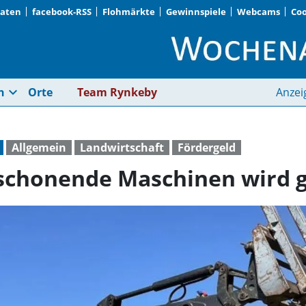
Daten
facebook-RSS
Flohmärkte
Gewinnspiele
Webcams
Coo
Investition in boden
expand_more
n
Orte
Team Rynkeby
Anzei
Allgemein
Landwirtschaft
Fördergeld
nschonende Maschinen wird 