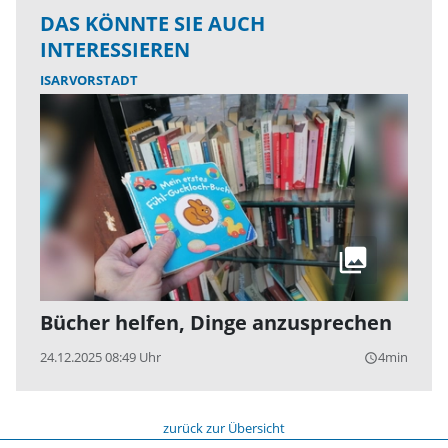
DAS KÖNNTE SIE AUCH
INTERESSIEREN
ISARVORSTADT
Bücher helfen, Dinge anzusprechen
24.12.2025 08:49 Uhr
4min
query_builder
zurück zur Übersicht