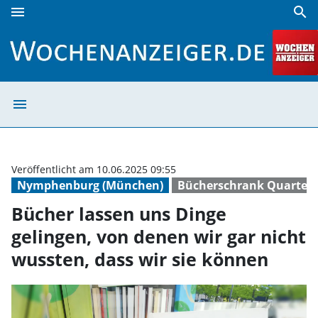
menu
search
Bücher lassen uns Dinge gelingen, von denen wir gar nicht
menu
Bücher lassen u
Veröffentlicht am 10.06.2025 09:55
Nymphenburg (München)
Bücherschrank Quartett
Bücher lassen uns Dinge
gelingen, von denen wir gar nicht
wussten, dass wir sie können