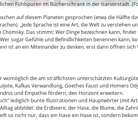
ichen Fühlspuren im Bücherschrank in der Isarvorstadt. (Fo
schen auf diesem Planeten gesprochen (etwa die Hälfte dav
chen). „Jede Sprache ist eine Art, die Welt zu verstehen un
homsky. Das stimmt: Wer Dinge bezeichnen kann, findet sic
n. Wer sogar Gefühle und Befindlichkeiten benennen kann, ko
n ist an ein Miteinander zu denken, erst dann öffnen sich 
er womöglich die am sträflichsten unterschätzten Kulturgüte
uijote, Kafkas Verwandlung, Goethes Faust und Homers Ody
ändnis und Empathie fördern, den Horizont erweitern.
h” lediglich bunte Illustrationen und Hauptwörter (mit Artik
lltag abbildet: die Erdbeere, der Hase, die Blume, die Zah
ft so nicht nur, dass ein Hase ein Hase ist, sondern bekom