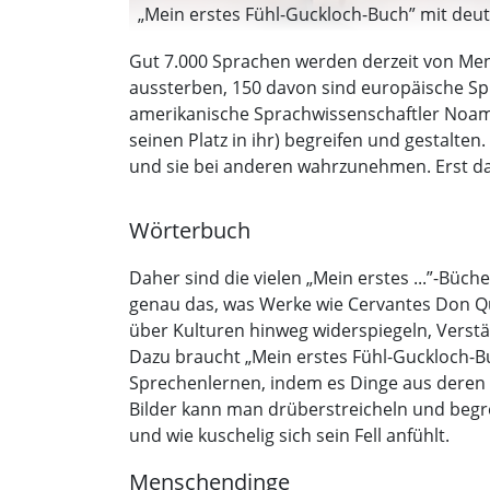
„Mein erstes Fühl-Guckloch-Buch” mit deutl
Gut 7.000 Sprachen werden derzeit von Men
aussterben, 150 davon sind europäische Spra
amerikanische Sprachwissenschaftler Noam C
seinen Platz in ihr) begreifen und gestalte
und sie bei anderen wahrzunehmen. Erst dan
Wörterbuch
Daher sind die vielen „Mein erstes ...”-Büch
genau das, was Werke wie Cervantes Don Q
über Kulturen hinweg widerspiegeln, Verst
Dazu braucht „Mein erstes Fühl-Guckloch-Buc
Sprechenlernen, indem es Dinge aus deren A
Bilder kann man drüberstreicheln und begrei
und wie kuschelig sich sein Fell anfühlt.
Menschendinge