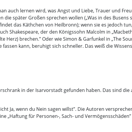
r man auch lernen wird, was Angst und Liebe, Trauer und Fre
den die später Großen sprechen wollen („Was in des Busens 
 findet das Käthchen von Heilbronn); wenn sie es jedoch tun,
) auch Shakespeare, der den Königssohn Malcolm in „Macbet
lte Herz) brechen.” Oder wie Simon & Garfunkel in „The Sound
 fassen kann, beruhigt sich schneller. Das weiß die Wissens
herschrank in der Isarvorstadt gefunden haben. Das sind di
icht Ja, wenn du Nein sagen willst”. Die Autoren verspreche
Eine „Haftung für Personen-, Sach- und Vermögensschäden” s