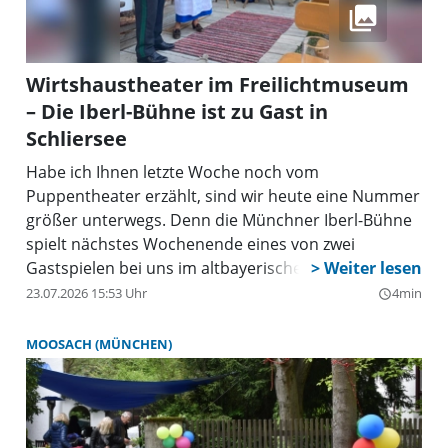
Wirtshaustheater im Freilichtmuseum
– Die Iberl-Bühne ist zu Gast in
Schliersee
Habe ich Ihnen letzte Woche noch vom
Puppentheater erzählt, sind wir heute eine Nummer
größer unterwegs. Denn die Münchner Iberl-Bühne
spielt nächstes Wochenende eines von zwei
Gastspielen bei uns im altbayerischen Dorf.
23.07.2026 15:53 Uhr
4min
query_builder
MOOSACH (MÜNCHEN)