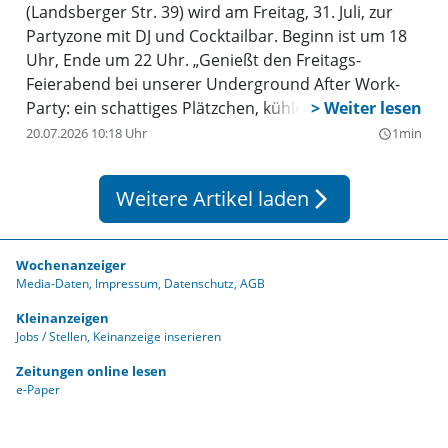
(Landsberger Str. 39) wird am Freitag, 31. Juli, zur
Partyzone mit DJ und Cocktailbar. Beginn ist um 18
Uhr, Ende um 22 Uhr. „Genießt den Freitags-
Feierabend bei unserer Underground After Work-
Party: ein schattiges Plätzchen, kühle Drinks und
coole Beats in der Tiefgarage der Stadthalle”,
20.07.2026 10:18 Uhr
1min
query_builder
verlautet vom Veranstalter. Für das leibliche Wohl
sorgen diverse Stände von Fun Unlimited sowie des
Weitere Artikel laden
arrow_forward_ios
Restaurants Sapore. Aufgrund von behördlichen
Auflagen ist die Gästezahl auf 300 begrenzt: früh da
sein lohnt sich also – first come, first serve! Der
Wochenanzeiger
Eintritt ist frei. Weitere Infos gibt es unter
Media-Daten
Impressum
Datenschutz
AGB
www.stadthalle-germering.de
.
Kleinanzeigen
Jobs / Stellen
Keinanzeige inserieren
Zeitungen online lesen
e-Paper