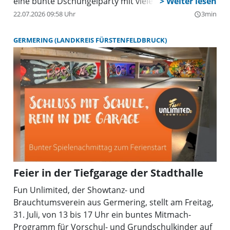
eine bunte Dschungelparty mit vielen Mitmach-
Aktionen, Live-Musik, Biergarten-Schmankerln und
22.07.2026 09:58 Uhr
3min
query_builder
einem abwechslungsreichen Programm für Groß
und Klein.
GERMERING (LANDKREIS FÜRSTENFELDBRUCK)
Feier in der Tiefgarage der Stadthalle
Fun Unlimited, der Showtanz- und
Brauchtumsverein aus Germering, stellt am Freitag,
31. Juli, von 13 bis 17 Uhr ein buntes Mitmach-
Programm für Vorschul- und Grundschulkinder auf