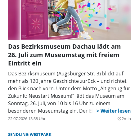
Das Bezirksmuseum Dachau lädt am
26. Juli zum Museumstag mit freiem
Eintritt ein
Das Bezirksmuseum (Augsburger Str. 3) blickt auf
mehr als 120 Jahre Geschichte zurück – und richtet
den Blick nach vorn. Unter dem Motto „Alt genug für
Zukunft: Neustart Museum!“ lädt das Museum am
Sonntag, 26. Juli, von 10 bis 16 Uhr zu einem
besonderen Museumstag ein. Der Eintritt ist frei,
alle Aktionen können ohne Anmeldung besucht
22.07.2026 13:38 Uhr
2min
query_builder
werden.
SENDLING-WESTPARK