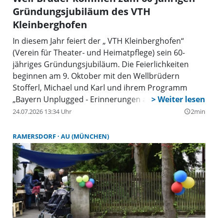
Gründungsjubiläum des VTH
Kleinberghofen
In diesem Jahr feiert der „ VTH Kleinberghofen“
(Verein für Theater- und Heimatpflege) sein 60-
jähriges Gründungsjubiläum. Die Feierlichkeiten
beginnen am 9. Oktober mit den Wellbrüdern
Stofferl, Michael und Karl und ihrem Programm
„Bayern Unplugged - Erinnerungen an Kloaberghof“
im Bürgerhaus, St.-Martin-Str.18. Mit dem Ort
24.07.2026 13:34 Uhr
2min
query_builder
Kleinberghofen sind sie eng verbunden, da ihr
Bruder Berti hier das Gasthaus Rottenfußer vor
RAMERSDORF
AU (MÜNCHEN)
vielen Jahren gepachtet hatte, bevor er in die
Weilachmühle nach Thalhausen weiterzog.
Zusammen mit seiner Großfamilie brachte er
damals im wahrsten Sinne des Wortes die große
Kleinkunst ins „Dachauer Hinterland“.