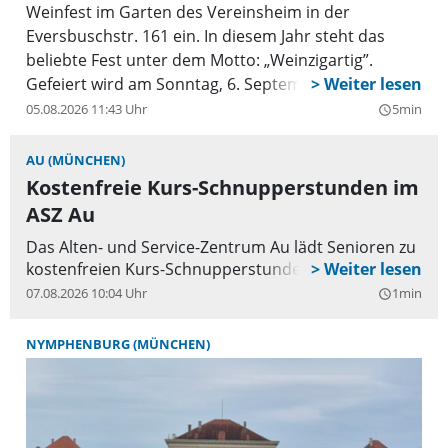
Weinfest im Garten des Vereinsheim in der
Eversbuschstr. 161 ein. In diesem Jahr steht das
beliebte Fest unter dem Motto: „Weinzigartig”.
Gefeiert wird am Sonntag, 6. September, von 11 bis
20 Uhr. Zuvor wird ein Festgottesdienst im Freien
05.08.2026 11:43 Uhr
5min
query_builder
zelebriert, zu dem ebenfalls alle willkommen sind.
AU (MÜNCHEN)
Kostenfreie Kurs-Schnupperstunden im
ASZ Au
Das Alten- und Service-Zentrum Au lädt Senioren zu
kostenfreien Kurs-Schnupperstunden ein.
07.08.2026 10:04 Uhr
1min
query_builder
NYMPHENBURG (MÜNCHEN)