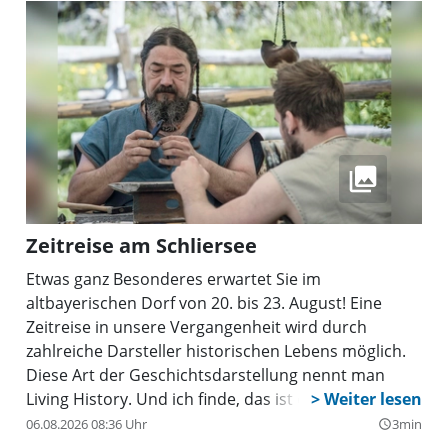
Zeitreise am Schliersee
Etwas ganz Besonderes erwartet Sie im
altbayerischen Dorf von 20. bis 23. August! Eine
Zeitreise in unsere Vergangenheit wird durch
zahlreiche Darsteller historischen Lebens möglich.
Diese Art der Geschichtsdarstellung nennt man
Living History. Und ich finde, das ist eben mehr als
reine Wissensvermittlung über vergangene Zeiten.
06.08.2026 08:36 Uhr
3min
query_builder
Durch direktes Erleben mit allen Sinnen wird die