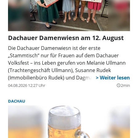
Dachauer Damenwiesn am 12. August
Die Dachauer Damenwiesn ist der erste
„Stammtisch“ nur für Frauen auf dem Dachauer
Volksfest – ins Leben gerufen von Melanie Ullmann
(Trachtengeschäft Ullmann), Susanne Rudek
(Immobilienbüro Rudek) und Dagmar Markus
(Parfümerie Vesna). Die Dachauer Damenwiesn
04.08.2026 12:27 Uhr
2min
query_builder
findet am Mittwoch, 12. August, von 13.30 bis 17.30
Uhr Im Festzelt Tante Frieda (Eingang Martin-Huber-
DACHAU
Treppe )bereits zum dritten Mal statt und richtet
sich exklusiv an Frauen aus Dachau und dem
Landkreis Dachau. Die Teilnehmerzahl ist begrenzt
auf 75. Dabei werden über Teilnahmegebühren und
Tombola-Erlöse Spenden gesammelt, um Vereine