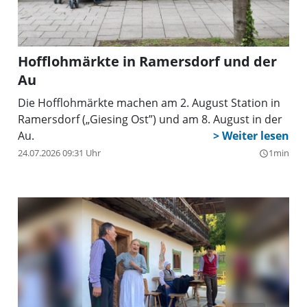
Hofflohmärkte in Ramersdorf und der
Au
Die Hofflohmärkte machen am 2. August Station in
Ramersdorf („Giesing Ost”) und am 8. August in der
Au.
24.07.2026 09:31 Uhr
1min
query_builder