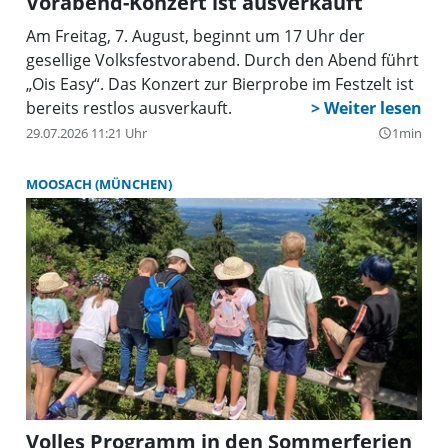
Vorabend-Konzert ist ausverkauft
Am Freitag, 7. August, beginnt um 17 Uhr der
gesellige Volksfestvorabend. Durch den Abend führt
„Ois Easy“. Das Konzert zur Bierprobe im Festzelt ist
bereits restlos ausverkauft.
29.07.2026 11:21 Uhr
1min
query_builder
MOOSACH (MÜNCHEN)
Volles Programm in den Sommerferien