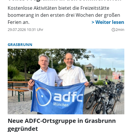
Kostenlose Aktivitäten bietet die Freizeitstätte
boomerang in den ersten drei Wochen der großen
Ferien an.
29.07.2026 10:31 Uhr
2min
query_builder
GRASBRUNN
Neue ADFC-Ortsgruppe in Grasbrunn
gegründet