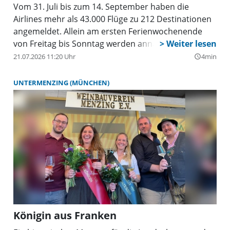
Vom 31. Juli bis zum 14. September haben die
Airlines mehr als 43.000 Flüge zu 212 Destinationen
angemeldet. Allein am ersten Ferienwochenende
von Freitag bis Sonntag werden annähernd 2.800
Starts und Landungen mit bis zu 390.000
21.07.2026 11:20 Uhr
4min
query_builder
Passagieren erwartet. Insgesamt rechnet der
Münchner Flughafen in dieser Zeit mit
UNTERMENZING (MÜNCHEN)
voraussichtlich mehr als sechs Millionen Reisenden.
Königin aus Franken