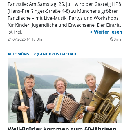
Tanzstile: Am Samstag, 25. Juli, wird der Gasteig HP8
(Hans-Preißinger-Straße 4-8) zu Münchens größter
Tanzfläche – mit Live-Musik, Partys und Workshops
für Kinder, Jugendliche und Erwachsene. Der Eintritt
ist frei.
24.07.2026 14:18 Uhr
3min
query_builder
ALTOMÜNSTER (LANDKREIS DACHAU)
Well-Brüder kommen zum 60-jährigen