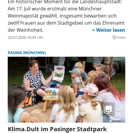
Ein historischer Moment für die Landeshauptstadt:
Am 17. Juli wurde erstmals eine Münchner
Weinmajestät gewählt. Insgesamt bewarben sich
zwölf Frauen aus dem Stadtgebiet um das Ehrenamt
der Weinhoheit.
20.07.2026 16:45 Uhr
1min
query_builder
PASING (MÜNCHEN)
Klima.Dult im Pasinger Stadtpark