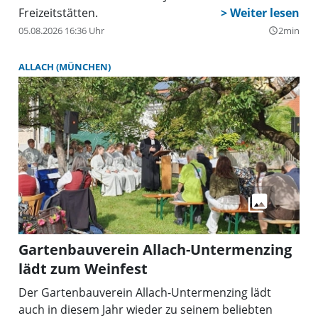
Phantasie aber immer so, dass es die dargestellte
Freizeitstätten.
Figur wirklich gegeben haben könnte. Und dabei
05.08.2026 16:36 Uhr
2min
query_builder
geben die Zeitreisenden ihr Wissen anschaulich an
unsere Museumsbesucher weiter. Und zu erzählen
ALLACH (MÜNCHEN)
gibt es eine Menge!
Gartenbauverein Allach-Untermenzing
lädt zum Weinfest
Der Gartenbauverein Allach-Untermenzing lädt
auch in diesem Jahr wieder zu seinem beliebten