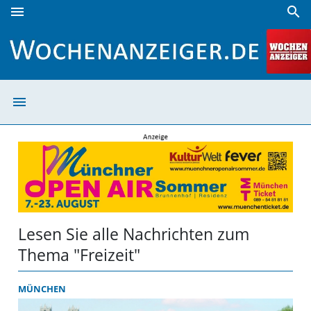
menu
search
Freizeit | Wochenanzeiger
menu
Freizeit | Woch
Lesen Sie alle Nachrichten zum
Thema "Freizeit"
MÜNCHEN