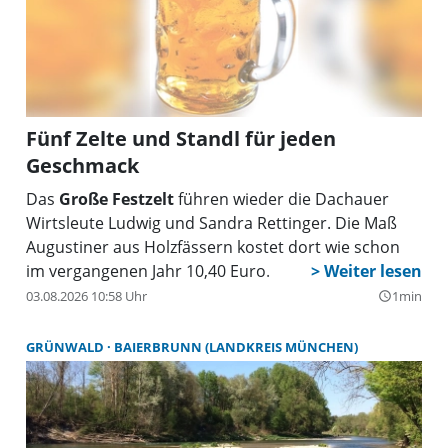
oder Organisationen in Stadt und Landkreis Dachau
zu unterstützen.
Fünf Zelte und Standl für jeden
Geschmack
Das
Große Festzelt
führen wieder die Dachauer
Wirtsleute Ludwig und Sandra Rettinger. Die Maß
Augustiner aus Holzfässern kostet dort wie schon
im vergangenen Jahr 10,40 Euro.
03.08.2026 10:58 Uhr
1min
query_builder
GRÜNWALD
BAIERBRUNN (LANDKREIS MÜNCHEN)