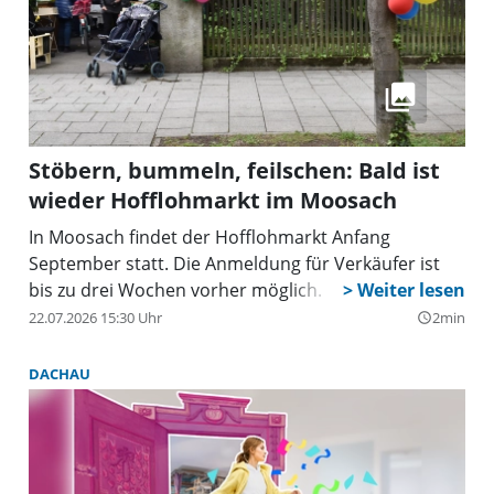
Stöbern, bummeln, feilschen: Bald ist
wieder Hofflohmarkt im Moosach
In Moosach findet der Hofflohmarkt Anfang
September statt. Die Anmeldung für Verkäufer ist
bis zu drei Wochen vorher möglich.
22.07.2026 15:30 Uhr
2min
query_builder
DACHAU