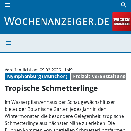
menu
search
Tropische Schmetterlinge | Wochenanzeiger
menu
Tropische Schme
Veröffentlicht am 09.02.2026 11:49
Nymphenburg (München)
Freizeit-Veranstaltunge
Tropische Schmetterlinge
Im Wasserpflanzenhaus der Schaugewächshäuser
bietet der Botanische Garten jedes Jahr in den
Wintermonaten die besondere Gelegenheit, tropische
Schmetterlinge aus nächster Nähe zu erleben. Die
Puppen kommen von speziellen Schmetterlingsfarmen