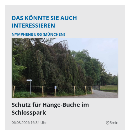
DAS KÖNNTE SIE AUCH
INTERESSIEREN
NYMPHENBURG (MÜNCHEN)
Schutz für Hänge-Buche im
Schlosspark
06.08.2026 16:34 Uhr
3min
query_builder