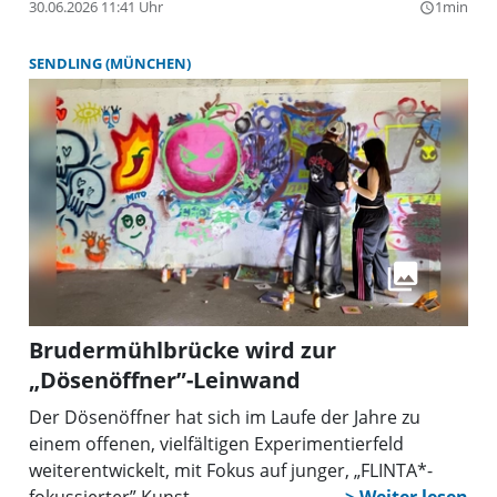
Der Eintritt ist frei.
30.06.2026 11:41 Uhr
1min
query_builder
SENDLING (MÜNCHEN)
Brudermühlbrücke wird zur
„Dösenöffner”-Leinwand
Der Dösenöffner hat sich im Laufe der Jahre zu
einem offenen, vielfältigen Experimentierfeld
weiterentwickelt, mit Fokus auf junger, „FLINTA*-
fokussierter” Kunst.