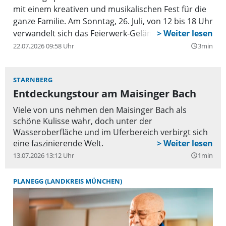
mit einem kreativen und musikalischen Fest für die
ganze Familie. Am Sonntag, 26. Juli, von 12 bis 18 Uhr
verwandelt sich das Feierwerk-Gelände wieder in
eine bunte Dschungelparty mit vielen Mitmach-
22.07.2026 09:58 Uhr
3min
query_builder
Aktionen, Live-Musik, Biergarten-Schmankerln und
einem abwechslungsreichen Programm für Groß
STARNBERG
und Klein.
Entdeckungstour am Maisinger Bach
Viele von uns nehmen den Maisinger Bach als
schöne Kulisse wahr, doch unter der
Wasseroberfläche und im Uferbereich verbirgt sich
eine faszinierende Welt.
13.07.2026 13:12 Uhr
1min
query_builder
PLANEGG (LANDKREIS MÜNCHEN)