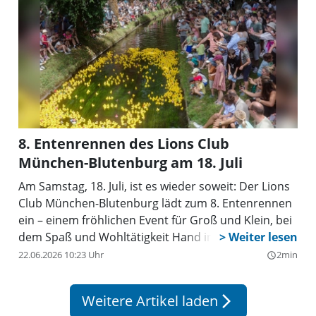
8. Entenrennen des Lions Club
München-Blutenburg am 18. Juli
Am Samstag, 18. Juli, ist es wieder soweit: Der Lions
Club München-Blutenburg lädt zum 8. Entenrennen
ein – einem fröhlichen Event für Groß und Klein, bei
dem Spaß und Wohltätigkeit Hand in Hand gehen.
22.06.2026 10:23 Uhr
2min
query_builder
Weitere Artikel laden
arrow_forward_ios