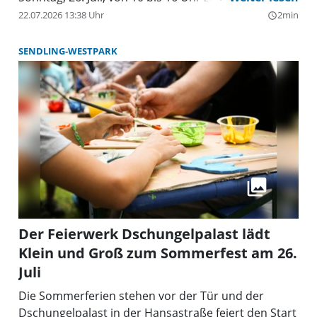
besonderen Museumstag ein. Der Eintritt ist frei,
22.07.2026 13:38 Uhr
2min
query_builder
alle Aktionen können ohne Anmeldung besucht
werden.
SENDLING-WESTPARK
Der Feierwerk Dschungelpalast lädt
Klein und Groß zum Sommerfest am 26.
Juli
Die Sommerferien stehen vor der Tür und der
Dschungelpalast in der Hansastraße feiert den Start