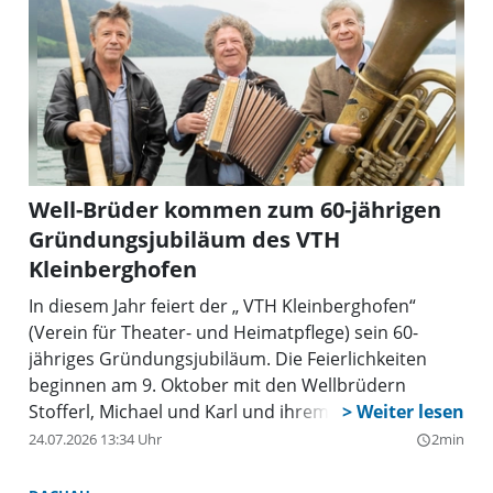
Well-Brüder kommen zum 60-jährigen
Gründungsjubiläum des VTH
Kleinberghofen
In diesem Jahr feiert der „ VTH Kleinberghofen“
(Verein für Theater- und Heimatpflege) sein 60-
jähriges Gründungsjubiläum. Die Feierlichkeiten
beginnen am 9. Oktober mit den Wellbrüdern
Stofferl, Michael und Karl und ihrem Programm
„Bayern Unplugged - Erinnerungen an Kloaberghof“
24.07.2026 13:34 Uhr
2min
query_builder
im Bürgerhaus, St.-Martin-Str.18. Mit dem Ort
Kleinberghofen sind sie eng verbunden, da ihr