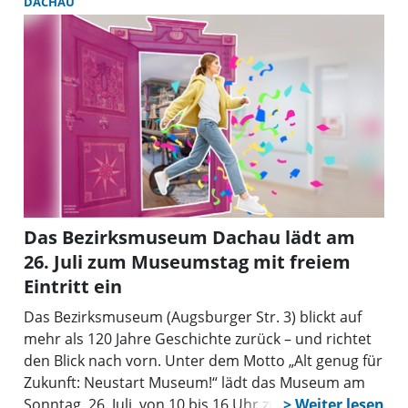
DACHAU
Bruder Berti hier das Gasthaus Rottenfußer vor
vielen Jahren gepachtet hatte, bevor er in die
Weilachmühle nach Thalhausen weiterzog.
Zusammen mit seiner Großfamilie brachte er
damals im wahrsten Sinne des Wortes die große
Kleinkunst ins „Dachauer Hinterland“.
Das Bezirksmuseum Dachau lädt am
26. Juli zum Museumstag mit freiem
Eintritt ein
Das Bezirksmuseum (Augsburger Str. 3) blickt auf
mehr als 120 Jahre Geschichte zurück – und richtet
den Blick nach vorn. Unter dem Motto „Alt genug für
Zukunft: Neustart Museum!“ lädt das Museum am
Sonntag, 26. Juli, von 10 bis 16 Uhr zu einem