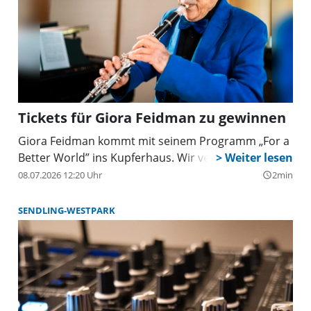
Tickets für Giora Feidman zu gewinnen
Giora Feidman kommt mit seinem Programm „For a
Better World” ins Kupferhaus. Wir verlosen Tickets.
08.07.2026 12:20 Uhr
2min
query_builder
SENDLING-WESTPARK