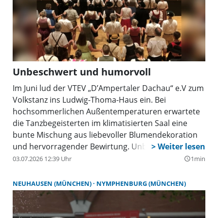
(Samstag 15.45 Uhr), der Eintritt ist frei. „Wir freuen
uns riesig, dass wir das BoomBox Rocks! Festival
jetzt schon zum zweiten Mal veranstalten dürfen“,
sagt Julia Irländer, Bereichsleiterin von Feierwerk
Boom.
Unbeschwert und humorvoll
Im Juni lud der VTEV „D’Ampertaler Dachau“ e.V zum
Volkstanz ins Ludwig-Thoma-Haus ein. Bei
hochsommerlichen Außentemperaturen erwartete
die Tanzbegeisterten im klimatisierten Saal eine
bunte Mischung aus liebevoller Blumendekoration
und hervorragender Bewirtung. Unbeschwert und
humorvoll spielten die Draufgeiger auf, harmonisch
03.07.2026 12:39 Uhr
1min
query_builder
ergänzt durch die ungezwungene und hilfsbereite
Tanzleitung von Christa Locher und Arno Canins. Die
NEUHAUSEN (MÜNCHEN)
NYMPHENBURG (MÜNCHEN)
Ampertaler bedanken sich bei allen Mitwirkenden
und Besucherinnen und Besuchern und freuen sich
bereits auf den nächsten Volkstanzabend.