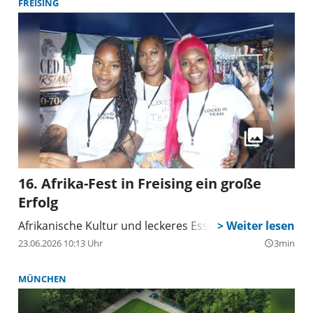
FREISING
16. Afrika-Fest in Freising ein große
Erfolg
Afrikanische Kultur und leckeres Essen
23.06.2026 10:13 Uhr
3min
query_builder
MÜNCHEN