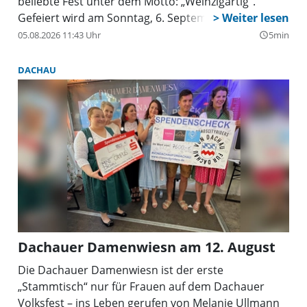
beliebte Fest unter dem Motto: „Weinzigartig”.
Gefeiert wird am Sonntag, 6. September, von 11 bis
20 Uhr. Zuvor wird ein Festgottesdienst im Freien
05.08.2026 11:43 Uhr
5min
query_builder
zelebriert, zu dem ebenfalls alle willkommen sind.
DACHAU
Dachauer Damenwiesn am 12. August
Die Dachauer Damenwiesn ist der erste
„Stammtisch“ nur für Frauen auf dem Dachauer
Volksfest – ins Leben gerufen von Melanie Ullmann