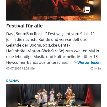
Festival für alle
Das „BoomBox Rocks!”-Festival geht vom 9. bis 11.
Juli in die nächste Runde und verwandelt das
Gelände der BoomBox (Ecke Centa-
Hafenbrädl-/Anton-Böck-Straße) zum zweiten Mal in
eine lebendige Musik- und Kulturmeile: Mit über 13
Newcomer-Bands aus unterschiedlichen Genres,
einem kreativen Rahmenprogramm und einer
05.07.2026 12:02 Uhr
4min
query_builder
neuen Bühne wird das Festival dieses Jahr noch
größer und vielfältiger. Im BoomBox-Biergarten
DACHAU
können Besucher leckeres Essen und kühle Drinks
genießen oder einfach eine Pause einlegen. Hier
gibt’s nach den Konzerten außerdem Public Viewing
der Fußball-WM-Spiele. Einlass ist täglich um 16 Uhr