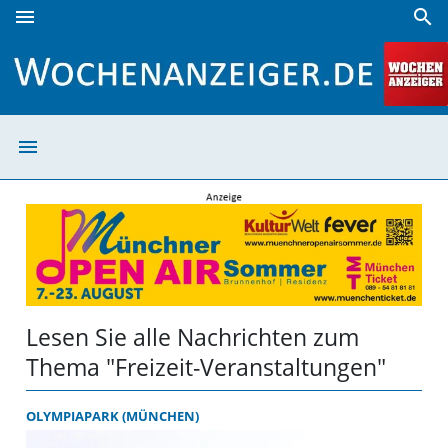
menu
search
Freizeit-Veranstaltungen | Wochenanzeiger
menu
Freizeit-Verans
Lesen Sie alle Nachrichten zum
Thema "Freizeit-Veranstaltungen"
OLYMPIAPARK (MÜNCHEN)