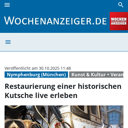
menu
search
Restaurierung einer historischen Kutsche live erleben | W
menu
Restaurierung ei
Veröffentlicht am 30.10.2025 11:48
Nymphenburg (München)
Kunst & Kultur + Verans
Restaurierung einer historischen
Kutsche live erleben