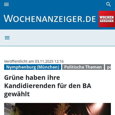
menu
search
Grüne haben ihre Kandidierenden für den BA gewählt | W
menu
Grüne haben ihr
Veröffentlicht am 03.11.2025 12:16
Nymphenburg (München)
Politische Themen
poli
Grüne haben ihre
Kandidierenden für den BA
gewählt