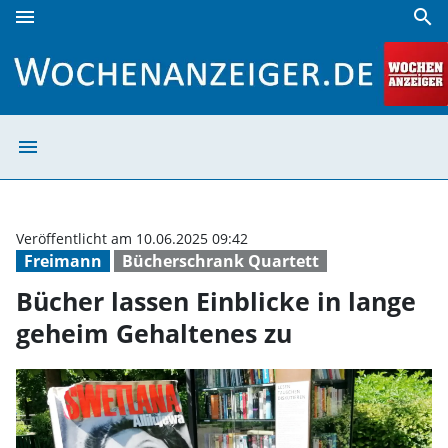
menu
search
Bücher lassen Einblicke in lange geheim Gehaltenes zu | 
menu
Bücher lassen E
Veröffentlicht am 10.06.2025 09:42
Freimann
Bücherschrank Quartett
Bücher lassen Einblicke in lange
geheim Gehaltenes zu