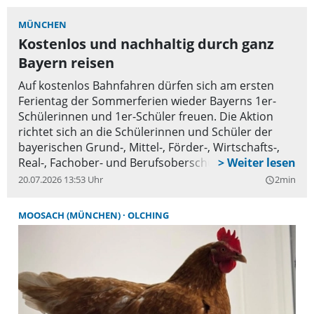
MÜNCHEN
Kostenlos und nachhaltig durch ganz
Bayern reisen
Auf kostenlos Bahnfahren dürfen sich am ersten
Ferientag der Sommerferien wieder Bayerns 1er-
Schülerinnen und 1er-Schüler freuen. Die Aktion
richtet sich an die Schülerinnen und Schüler der
bayerischen Grund-, Mittel-, Förder-, Wirtschafts-,
Real-, Fachober- und Berufsoberschulen sowie
Gymnasien mit einer „Eins“, einem „Sehr gut“, einer
20.07.2026 13:53 Uhr
2min
query_builder
entsprechenden Punktzahl im Zeugnis oder mit
einem sehr guten Verbalgutachten.
MOOSACH (MÜNCHEN)
OLCHING