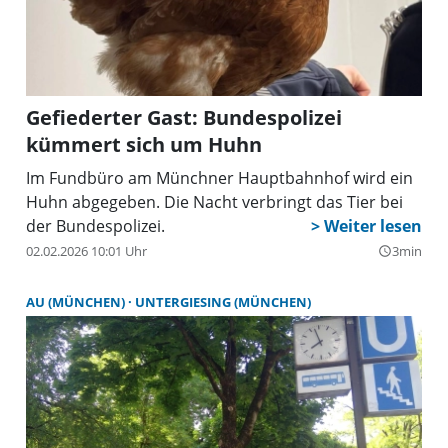
Gefiederter Gast: Bundespolizei
kümmert sich um Huhn
Im Fundbüro am Münchner Hauptbahnhof wird ein
Huhn abgegeben. Die Nacht verbringt das Tier bei
der Bundespolizei.
02.02.2026 10:01 Uhr
3min
query_builder
AU (MÜNCHEN)
UNTERGIESING (MÜNCHEN)