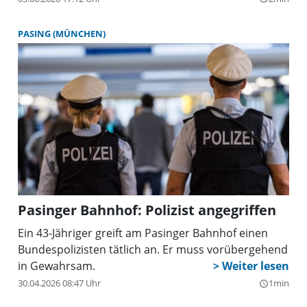
ein gemeinsames Streifenkonzept dieser Art
umgesetzt wird. Bundesweit sind vergleichbare
PASING (MÜNCHEN)
„Quattro-Streifen” bereits in mehreren Städten
erfolgreich.
Pasinger Bahnhof: Polizist angegriffen
Ein 43-Jähriger greift am Pasinger Bahnhof einen
Bundespolizisten tätlich an. Er muss vorübergehend
in Gewahrsam.
30.04.2026 08:47 Uhr
1min
query_builder