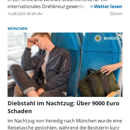
internationales Drehkreuz gewertet.
10.08.2025 09:39 Uhr
2min
query_builder
MÜNCHEN
Diebstahl im Nachtzug: Über 9000 Euro
Schaden
Im Nachtzug von Venedig nach München wurde eine
Reisetasche gestohlen, während die Besitzerin kurz