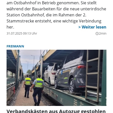
am Ostbahnhof in Betrieb genommen. Sie stellt
während der Bauarbeiten für die neue unterirdische
Station Ostbahnhof, die im Rahmen der 2.
Stammstrecke entsteht, eine wichtige Verbindung
her.
31.07.2025 09:13 Uhr
2min
query_builder
FREIMANN
Verbandskästen aus Autozug gestohlen