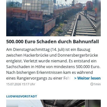
500.000 Euro Schaden durch Bahnunfall
Am Dienstagnachmittag (14. Juli) ist ein Bauzug
zwischen Hackerbrücke und Donnersbergerbrücke
entgleist. Verletzt wurde niemand. Es entstand ein
Sachschaden in Höhe von mindestens 500.000 Euro.
Nach bisherigen Erkenntnissen kam es während
eines Rangiervorgangs zu einer Fehlhandlung des
Rangierführers. In deren Folge entgleiste ein
15.07.2026 15:17 Uhr
1min
query_builder
Waggon des Bauzuges im Bereich einer Weiche.
LUDWIGSVORSTADT