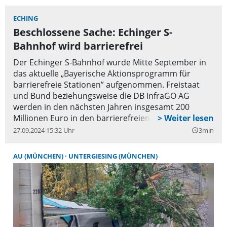
ECHING
Beschlossene Sache: Echinger S-
Bahnhof wird barrierefrei
Der Echinger S-Bahnhof wurde Mitte September in
das aktuelle „Bayerische Aktionsprogramm für
barrierefreie Stationen” aufgenommen. Freistaat
und Bund beziehungsweise die DB InfraGO AG
werden in den nächsten Jahren insgesamt 200
Millionen Euro in den barrierefreien Umbau von 24
bayerischen Bahnhöfen investieren. Der Echinger
27.09.2024 15:32 Uhr
3min
query_builder
Gemeinderat hat kürzlich einstimmig beschlossen,
die vom Freistaat geforderte finanzielle Beteiligung
AU (MÜNCHEN)
UNTERGIESING (MÜNCHEN)
an den Planungskosten im Haushalt 2025
bereitzustellen, damit die Planungen zügig
voranschreiten können. Die Gemeinde hatte 2024
bereits in Eigeninitiative und auf eigene Kosten eine
Machbarkeitsstudie für den barrierefreien Umbau
des Bahnhofs erstellen lassen. Diese Studie war