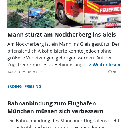
Mann stürzt am Nockherberg ins Gleis
Am Nockherberg ist ein Mann ins Gleis gestürzt. Der
offensichtlich Alkoholisierte konnte jedoch ohne
größere Verletzungen geborgen werden. Auf der
Zugstrecke kam es zu Behinderungen.
14.08.2025 10:18 Uhr
2min
query_builder
ERDING
FREISING
Bahnanbindung zum Flughafen
München müssen sich verbessern
Die Bahnanbindung des Münchner Flughafens steht
in der Kritik und wird als unzureichend für ein