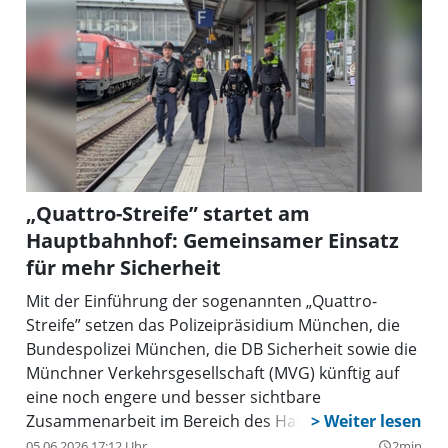
„Quattro-Streife” startet am
Hauptbahnhof: Gemeinsamer Einsatz
für mehr Sicherheit
Mit der Einführung der sogenannten „Quattro-
Streife” setzen das Polizeipräsidium München, die
Bundespolizei München, die DB Sicherheit sowie die
Münchner Verkehrsgesellschaft (MVG) künftig auf
eine noch engere und besser sichtbare
Zusammenarbeit im Bereich des Hauptbahnhofes.
München ist damit die erste Stadt in Bayern, in der
05.06.2026 17:12 Uhr
2min
query_builder