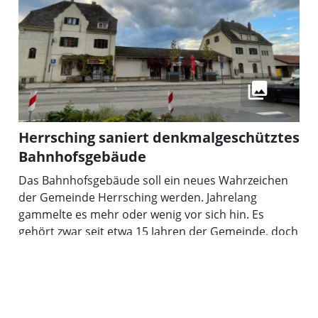
Herrsching saniert denkmalgeschütztes
Bahnhofsgebäude
Das Bahnhofsgebäude soll ein neues Wahrzeichen
der Gemeinde Herrsching werden. Jahrelang
gammelte es mehr oder wenig vor sich hin. Es
gehört zwar seit etwa 15 Jahren der Gemeinde, doch
die Entwidmung der Immobilie von der Bahn
dauerte. Mit der Auslagerung der Toilette ist nun ein
erster Anfang gemacht. Die Bagger haben den
09.12.2024 09:31 Uhr
3min
query_builder
Grund für die Toilettenmodule vorbereitet. Für das
etwa 74 Quadratmeter große WC-Haus gibt es einen