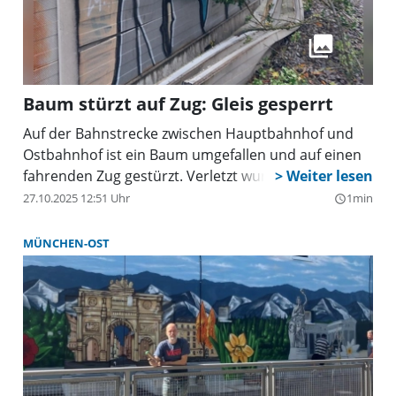
Grundlage für mehrere Gespräche mit der
Deutschen Bahn und dem Freistaat Bayern, die
Bürgermeister Sebastian Thaler gemeinsam mit
Bauamtsleiter Thomas Bimesmeier und
Tiefbauleiter Stefan Heckl in den letzten Monaten
geführt hatten.
Baum stürzt auf Zug: Gleis gesperrt
Auf der Bahnstrecke zwischen Hauptbahnhof und
Ostbahnhof ist ein Baum umgefallen und auf einen
fahrenden Zug gestürzt. Verletzt wurde niemand.
27.10.2025 12:51 Uhr
1min
query_builder
MÜNCHEN-OST