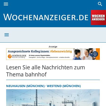
menu
search
bahnhof | Wochenanzeiger
menu
bahnhof | Woch
Lesen Sie alle Nachrichten zum
Thema bahnhof
NEUHAUSEN (MÜNCHEN)
WESTEND (MÜNCHEN)