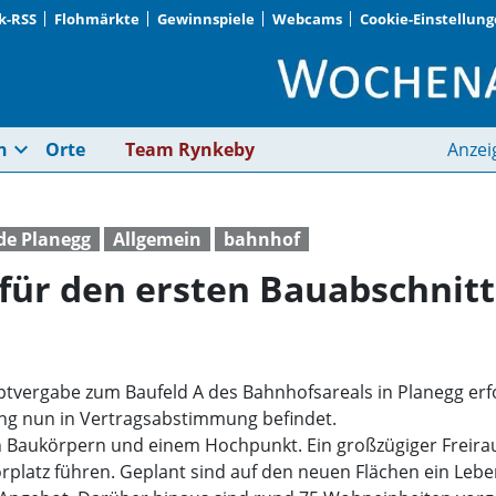
k-RSS
Flohmärkte
Gewinnspiele
Webcams
Cookie-Einstellun
Die Konzeptvergabe f
expand_more
n
Orte
Team Rynkeby
Anzei
e Planegg
Allgemein
bahnhof
für den ersten Bauabschnitt
ptvergabe zum Baufeld A des Bahnhofsareals in Planegg erf
ng nun in Vertragsabstimmung befindet.
en Baukörpern und einem Hochpunkt. Ein großzügiger Freir
platz führen. Geplant sind auf den neuen Flächen ein Lebens