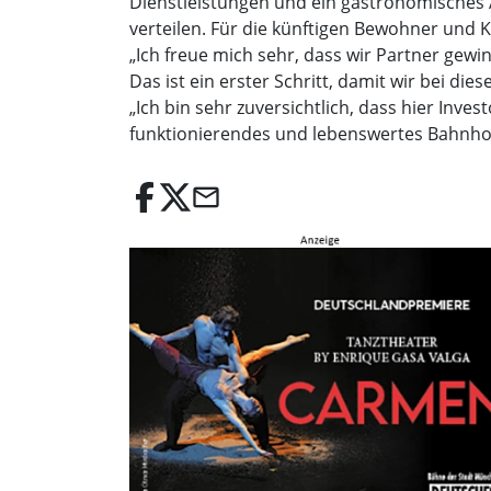
Dienstleistungen und ein gastronomisches 
verteilen. Für die künftigen Bewohner und 
„Ich freue mich sehr, dass wir Partner gewi
Das ist ein erster Schritt, damit wir bei d
„Ich bin sehr zuversichtlich, dass hier In
funktionierendes und lebenswertes Bahnho
email