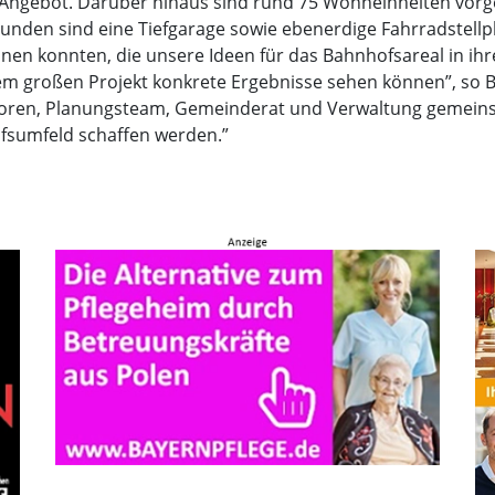
Angebot. Darüber hinaus sind rund 75 Wohneinheiten vorge
Kunden sind eine Tiefgarage sowie ebenerdige Fahrradstellpl
nnen konnten, die unsere Ideen für das Bahnhofsareal in ih
iesem großen Projekt konkrete Ergebnisse sehen können”, so
vestoren, Planungsteam, Gemeinderat und Verwaltung gemeins
fsumfeld schaffen werden.”