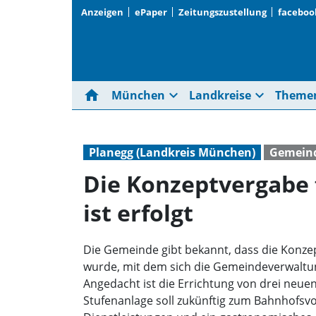
Anzeigen
ePaper
Zeitungszustellung
faceboo
home
expand_more
expand_more
München
Landkreise
Theme
Planegg (Landkreis München)
Gemeind
Die Konzeptvergabe 
ist erfolgt
Die Gemeinde gibt bekannt, dass die Konze
wurde, mit dem sich die Gemeindeverwaltu
Angedacht ist die Errichtung von drei neu
Stufenanlage soll zukünftig zum Bahnhofsvor