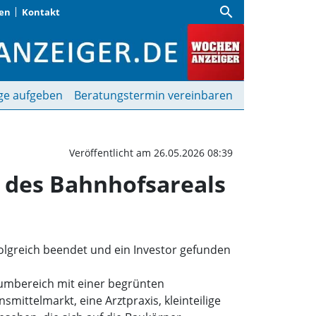
search
gen
Kontakt
ür den ersten Bauabschni
ge aufgeben
Beratungstermin vereinbaren
Veröffentlicht am 26.05.2026 08:39
 des Bahnhofsareals
olgreich beendet und ein Investor gefunden
aumbereich mit einer begrünten
mittelmarkt, eine Arztpraxis, kleinteilige