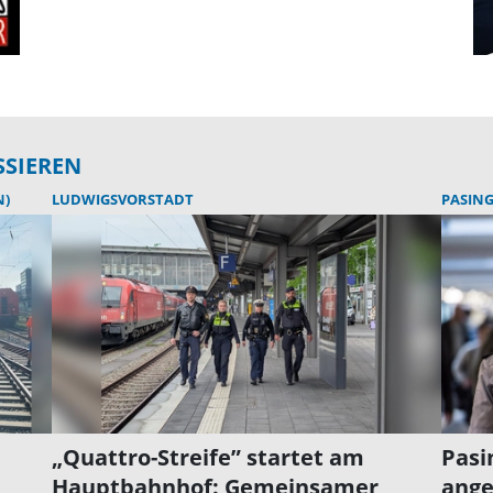
SSIEREN
N)
LUDWIGSVORSTADT
PASIN
„Quattro-Streife” startet am
Pasi
Hauptbahnhof: Gemeinsamer
ange