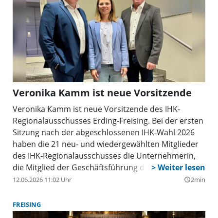
Veronika Kamm ist neue Vorsitzende
Veronika Kamm ist neue Vorsitzende des IHK-
Regionalausschusses Erding-Freising. Bei der ersten
Sitzung nach der abgeschlossenen IHK-Wahl 2026
haben die 21 neu- und wiedergewählten Mitglieder
des IHK-Regionalausschusses die Unternehmerin,
die Mitglied der Geschäftsführung des Erdinger
Familienunternehmens Huber Technik GmbH & Co.
12.06.2026 11:02 Uhr
2min
query_builder
KG ist, zu ihrer Vorsitzenden gewählt. Wie alle
Regionalausschussvorsitzenden bekommt Kamm
FREISING
satzungsgemäß einen Sitz in der IHK-