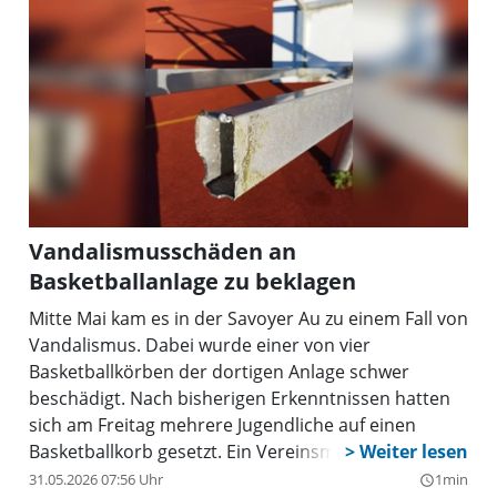
Vandalismusschäden an
Basketballanlage zu beklagen
Mitte Mai kam es in der Savoyer Au zu einem Fall von
Vandalismus. Dabei wurde einer von vier
Basketballkörben der dortigen Anlage schwer
beschädigt. Nach bisherigen Erkenntnissen hatten
sich am Freitag mehrere Jugendliche auf einen
Basketballkorb gesetzt. Ein Vereinsmitglied
beobachtete den Vorfall, woraufhin die Jugendlichen
31.05.2026 07:56 Uhr
1min
query_builder