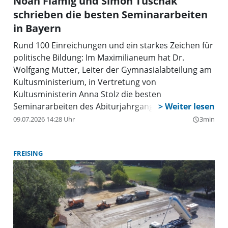
Noah Flämig und Simon Tuschak
schrieben die besten Seminararbeiten
in Bayern
Rund 100 Einreichungen und ein starkes Zeichen für
politische Bildung: Im Maximilianeum hat Dr.
Wolfgang Mutter, Leiter der Gymnasialabteilung am
Kultusministerium, in Vertretung von
Kultusministerin Anna Stolz die besten
Seminararbeiten des Abiturjahrgangs 2026 im
Bereich Politik und Gesellschaft prämiert. Mit dem
09.07.2026 14:28 Uhr
3min
query_builder
Preis, den der Landesverband Bayern der
Deutschen Vereinigung für politische Bildung e.V.
FREISING
(DVPB) regelmäßig auslobt, werden besonders
herausragende Seminararbeiten zu politischen und
gesellschaftlichen Themen ausgezeichnet, darunter
Noah Flämig, Christoph-Probst-Gymnasium
Gilching, und Simon Tuschak, Camerloher
Gymnasium Freising.