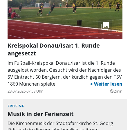
Kreispokal Donau/Isar: 1. Runde
angesetzt
Im Fußball-Kreispokal Donau/Isar ist die 1. Runde
ausgelost worden. Gesucht wird der Nachfolger des
SV Eintracht 60 Berglern, der kürzlich gegen den TSV
1860 München spielte.
23.07.2026 07:58 Uhr
2min
query_builder
FREISING
Musik in der Ferienzeit
Die Kirchenmusik der Stadtpfarrkirche St. Georg
lädt auch in diesem Jahr herzlich zu ihrem