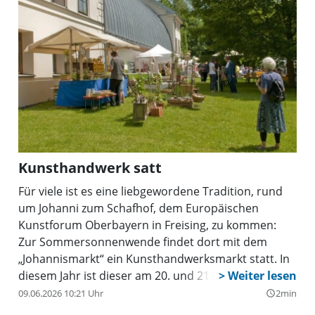
Kunsthandwerk satt
Für viele ist es eine liebgewordene Tradition, rund
um Johanni zum Schafhof, dem Europäischen
Kunstforum Oberbayern in Freising, zu kommen:
Zur Sommersonnenwende findet dort mit dem
„Johannismarkt“ ein Kunsthandwerksmarkt statt. In
diesem Jahr ist dieser am 20. und 21. Juni geöffnet.
09.06.2026 10:21 Uhr
2min
query_builder