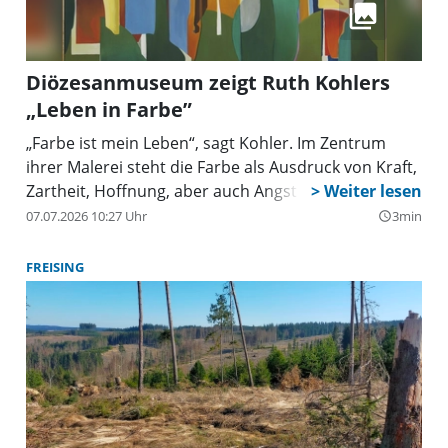
Diözesanmuseum zeigt Ruth Kohlers
„Leben in Farbe”
„Farbe ist mein Leben“, sagt Kohler. Im Zentrum
ihrer Malerei steht die Farbe als Ausdruck von Kraft,
Zartheit, Hoffnung, aber auch Angst und Trauer.
07.07.2026 10:27 Uhr
3min
query_builder
FREISING