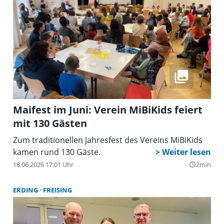
Maifest im Juni: Verein MiBiKids feiert
mit 130 Gästen
Zum traditionellen Jahresfest des Vereins MiBiKids
kamen rund 130 Gäste.
18.06.2026 17:01 Uhr
2min
query_builder
ERDING
FREISING