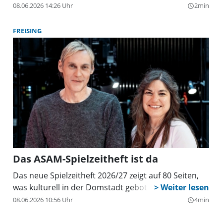
08.06.2026 14:26 Uhr
2min
query_builder
FREISING
Das ASAM-Spielzeitheft ist da
Das neue Spielzeitheft 2026/27 zeigt auf 80 Seiten,
was kulturell in der Domstadt geboten ist.
08.06.2026 10:56 Uhr
4min
query_builder