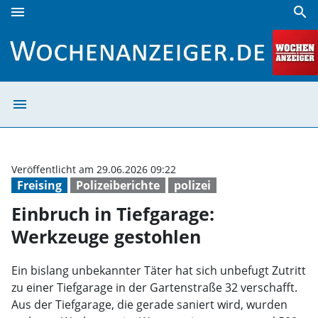
menu
search
Einbruch in Tiefgarage: Werkzeuge gestohlen | Wochenanz
menu
Einbruch in Tie
Veröffentlicht am 29.06.2026 09:22
Freising
Polizeiberichte
polizei
Einbruch in Tiefgarage:
Werkzeuge gestohlen
Ein bislang unbekannter Täter hat sich unbefugt Zutritt
zu einer Tiefgarage in der Gartenstraße 32 verschafft.
Aus der Tiefgarage, die gerade saniert wird, wurden