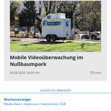
Mobile Videoüberwachung im
Nußbaumpark
06.08.2026 14:04 Uhr
1min
query_builder
zurück zur Übersicht
Wochenanzeiger
Media-Daten
Impressum
Datenschutz
AGB