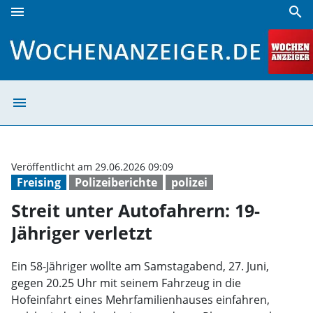
menu
search
Streit unter Autofahrern: 19-Jähriger verletzt | Wochenanze
menu
Streit unter Aut
Veröffentlicht am 29.06.2026 09:09
Freising
Polizeiberichte
polizei
Streit unter Autofahrern: 19-
Jähriger verletzt
Ein 58-Jähriger wollte am Samstagabend, 27. Juni,
gegen 20.25 Uhr mit seinem Fahrzeug in die
Hofeinfahrt eines Mehrfamilienhauses einfahren,