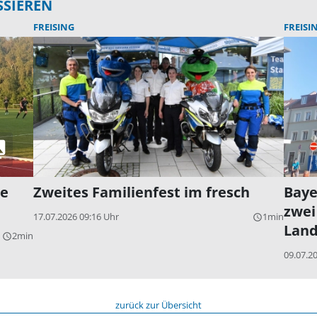
SSIEREN
FREISING
FREISI
de
Zweites Familienfest im fresch
Baye
zwei
17.07.2026 09:16 Uhr
1min
query_builder
Land
2min
query_builder
09.07.2
zurück zur Übersicht