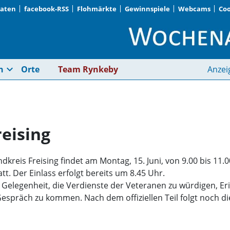
Daten
facebook-RSS
Flohmärkte
Gewinnspiele
Webcams
Coo
1. Veteranentag in Fr
expand_more
n
Orte
Team Rynkeby
Anzei
reising
kreis Freising findet am Montag, 15. Juni, von 9.00 bis 11.
tt. Der Einlass erfolgt bereits um 8.45 Uhr.
 Gelegenheit, die Verdienste der Veteranen zu würdigen, E
spräch zu kommen. Nach dem offiziellen Teil folgt noch di