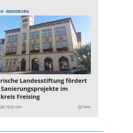
NG
MOOSBURG
rische Landesstiftung fördert
 Sanierungsprojekte im
kreis Freising
026 15:21 Uhr
1min
query_builder