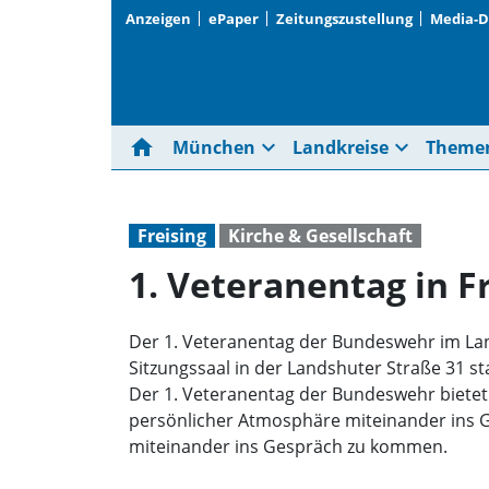
Anzeigen
ePaper
Zeitungszustellung
Media-
home
expand_more
expand_more
München
Landkreise
Theme
Freising
Kirche & Gesellschaft
1. Veteranentag in F
Der 1. Veteranentag der Bundeswehr im Land
Sitzungssaal in der Landshuter Straße 31 sta
Der 1. Veteranentag der Bundeswehr bietet
persönlicher Atmosphäre miteinander ins Ge
miteinander ins Gespräch zu kommen.