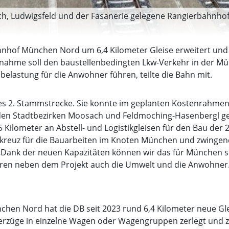
h, Ludwigsfeld und der Fasanerie gelegene Rangierbahnho
hof München Nord um 6,4 Kilometer Gleise erweitert und da
ßnahme soll den baustellenbedingten Lkw-Verkehr in der Mü
lastung für die Anwohner führen, teilte die Bahn mit.
s 2. Stammstrecke. Sie konnte im geplanten Kostenrahmen i
 den Stadtbezirken Moosach und Feldmoching-Hasenbergl ge
Kilometer an Abstell- und Logistikgleisen für den Bau der
hkreuz für die Bauarbeiten im Knoten München und zwingen
f: „Dank der neuen Kapazitäten können wir das für München 
ieren neben dem Projekt auch die Umwelt und die Anwohner
n Nord hat die DB seit 2023 rund 6,4 Kilometer neue Gleis
terzüge in einzelne Wagen oder Wagengruppen zerlegt und