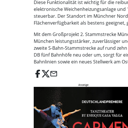
Diese Funktionalität ist wichtig für die re
elektronische Weichenheizungsanlage und 13 
steuerbar. Der Standort im Münchner Nord
Flächenverfügbarkeit als bestens geeignet, g
Mit dem Großprojekt 2. Stammstrecke Münc
München leistungsstärker, zuverlässiger un
zweite S-Bahn-Stammstrecke auf rund zehn 
DB fünf Bahnhöfe neu oder um, sorgt für e
Bahnlinien sowie ein neues Stellwerk am Ost
email