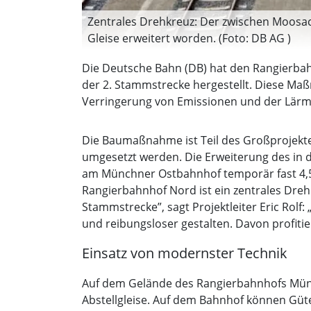
Zentrales Drehkreuz: Der zwischen Moosac
Gleise erweitert worden. (Foto: DB AG )
Die Deutsche Bahn (DB) hat den Rangierbahn
der 2. Stammstrecke hergestellt. Diese Ma
Verringerung von Emissionen und der Lärmbe
Die Baumaßnahme ist Teil des Großprojekte
umgesetzt werden. Die Erweiterung des in
am Münchner Ostbahnhof temporär fast 4,5 
Rangierbahnhof Nord ist ein zentrales Dre
Stammstrecke”, sagt Projektleiter Eric Rol
und reibungsloser gestalten. Davon profit
Einsatz von modernster Technik
Auf dem Gelände des Rangierbahnhofs Münche
Abstellgleise. Auf dem Bahnhof können Gü