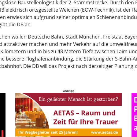
ibungslose Baustellenlogistik der 2. Stammstrecke. Durch den
elektrisch ortsgestellte Weichen (EOW-Technik), ist der Ran
en erwies sich aufgrund seiner optimalen Schienenanbind
ibt die DB an.
hen wollen Deutsche Bahn, Stadt München, Freistaat Baye
d attraktiver machen und mehr Verkehr auf die umweltfreun
Kilometern und in bis zu 48 Metern Tiefe zwischen Laim u
ine bessere Flughafenanbindung, die Stärkung der S-Bahn-A
bahnhof. Die DB will das Projekt nach derzeitiger Planung z