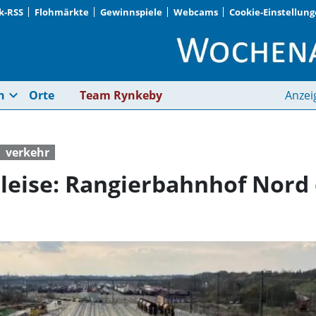
k-RSS
Flohmärkte
Gewinnspiele
Webcams
Cookie-Einstellun
6,4 Kilometer neue G
expand_more
n
Orte
Team Rynkeby
Anzei
verkehr
leise: Rangierbahnhof Nord 