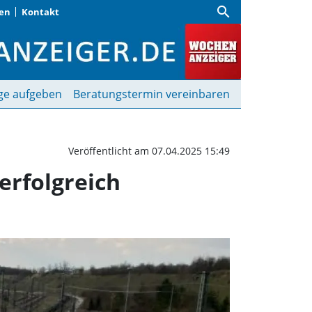
search
gen
Kontakt
leise: Rangierbahnhof No
ge aufgeben
Beratungstermin vereinbaren
Veröffentlicht am 07.04.2025 15:49
erfolgreich