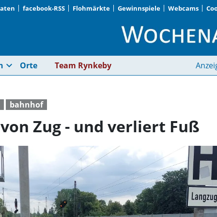
Daten
facebook-RSS
Flohmärkte
Gewinnspiele
Webcams
Coo
Jugendlicher springt 
expand_more
n
Orte
Team Rynkeby
Anzei
bahnhof
 von Zug - und verliert Fuß