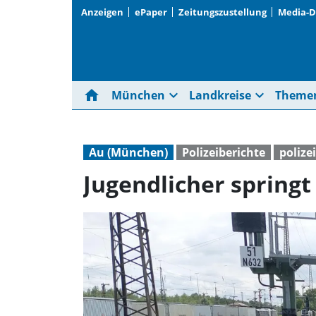
Anzeigen
ePaper
Zeitungszustellung
Media-
home
expand_more
expand_more
München
Landkreise
Theme
Au (München)
Polizeiberichte
polizei
Jugendlicher springt