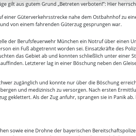
üge gilt aus gutem Grund „Betreten verboten!”: Hier herrsch
auf einer Güterverkehrsstrecke nahe dem Ostbahnhof zu eine
reund von einem fahrenden Güterzug gesprungen war.
stelle der Berufsfeuerwehr München ein Notruf über einen U
Person ein Fuß abgetrennt worden sei. Einsatzkräfte des Pol
chten das Gebiet ab und konnten schließlich unter einer S
auffinden. Letzterer lag in einer Böschung neben den Gleis
 schwer zugänglich und konnte nur über die Böschung errei
 bergen und medizinisch zu versorgen. Nach ersten Ermittl
ug geklettert. Als der Zug anfuhr, sprangen sie in Panik ab.
hen sowie eine Drohne der bayerischen Bereitschaftspoliz