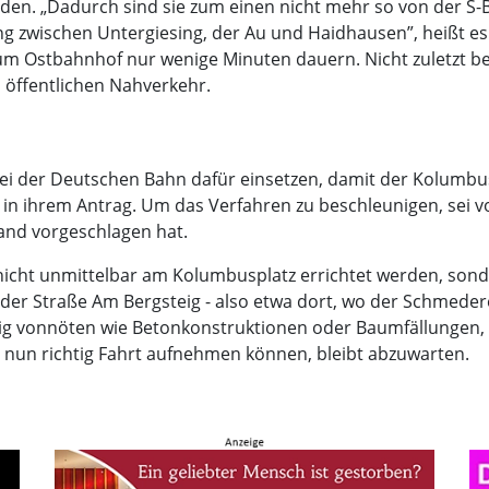
en. „Dadurch sind sie zum einen nicht mehr so von der 
ung zwischen Untergiesing, der Au und Haidhausen”, heißt e
m Ostbahnhof nur wenige Minuten dauern. Nicht zuletzt b
 öffentlichen Nahverkehr.
 bei der Deutschen Bahn dafür einsetzen, damit der Kolumbu
in ihrem Antrag. Um das Verfahren zu beschleunigen, sei vo
and vorgeschlagen hat.
 nicht unmittelbar am Kolumbusplatz errichtet werden, so
der Straße Am Bergsteig - also etwa dort, wo der Schmederer
ig vonnöten wie Betonkonstruktionen oder Baumfällungen, e
 nun richtig Fahrt aufnehmen können, bleibt abzuwarten.