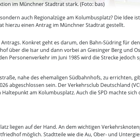
ktion im Münchner Stadtrat stark. (Foto: bas)
sondern auch Regionalzüge am Kolumbusplatz? Die Idee ist 
t hierzu einen Antrag im Münchner Stadtrat gestellt.
s Antrags. Konkret geht es darum, den Bahn-Südring für de
of über die Isar und dann vorbei an Giesinger Berg und Os
den Personenverkehr im Juni 1985 wird die Strecke jedoch
straße, nahe des ehemaligen Südbahnhofs, zu errichten, gib
2026 abgeschlossen sein. Der Verkehrsclub Deutschland (VCD
en Haltepunkt am Kolumbusplatz. Auch die SPD machte sich
latz liegen auf der Hand. An dem wichtigen Verkehrsknoten
riedhof möglich. Stadtteile wie die Au, Ober- und Untergi