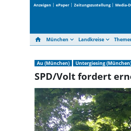
Anzeigen
ePaper
Zeitungszustellung
Media-
home
expand_more
expand_more
München
Landkreise
Theme
Au (München)
Untergiesing (München
SPD/Volt fordert er