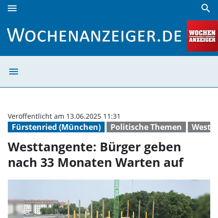
menu
search
Westtangente: Bürger geben nach 33 Monaten Warten auf
menu
Westtangente: B
Veröffentlicht am 13.06.2025 11:31
Fürstenried (München)
Politische Themen
Westt
Westtangente: Bürger geben
nach 33 Monaten Warten auf