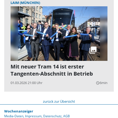
LAIM (MÜNCHEN)
Mit neuer Tram 14 ist erster
Tangenten-Abschnitt in Betrieb
01.03.2026 21:00 Uhr
6min
query_builder
zurück zur Übersicht
Wochenanzeiger
Media-Daten
Impressum
Datenschutz
AGB