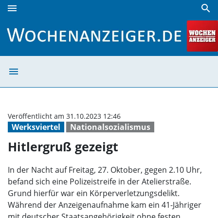
menu
search
Hitlergruß gezeigt | Wochenanzeiger
menu
Hitlergruß geze
Veröffentlicht am 31.10.2023 12:46
Werksviertel
Nationalsozialismus
Hitlergruß gezeigt
In der Nacht auf Freitag, 27. Oktober, gegen 2.10 Uhr,
befand sich eine Polizeistreife in der Atelierstraße.
Grund hierfür war ein Körperverletzungsdelikt.
Während der Anzeigenaufnahme kam ein 41-Jähriger
mit deutscher Staatsangehörigkeit ohne festen