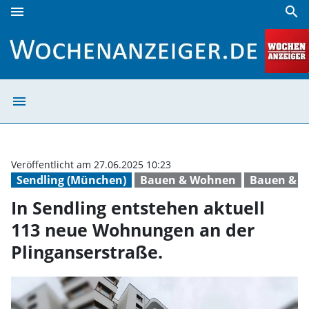
menu
search
In Sendling entstehen aktuell 113 neue Wohnungen an der 
menu
In Sendling ent
Veröffentlicht am 27.06.2025 10:23
Sendling (München)
Bauen & Wohnen
Bauen & 
In Sendling entstehen aktuell
113 neue Wohnungen an der
Plinganserstraße.