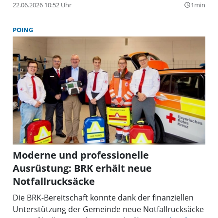
22.06.2026 10:52 Uhr
1min
query_builder
POING
Moderne und professionelle
Ausrüstung: BRK erhält neue
Notfallrucksäcke
Die BRK-Bereitschaft konnte dank der finanziellen
Unterstützung der Gemeinde neue Notfallrucksäcke