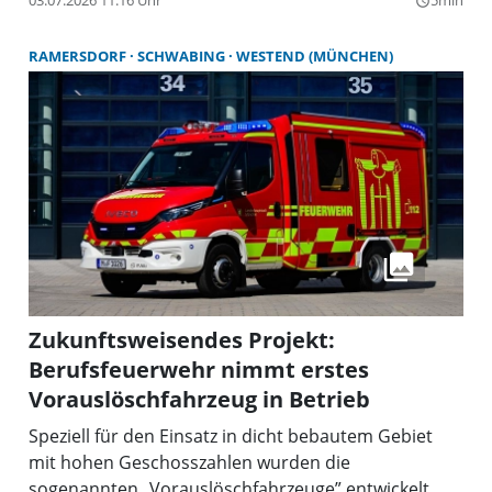
03.07.2026 11:16 Uhr
5min
query_builder
bei der die Führungskräfte des Ortsverbands
wahlberechtigt sind. Nach fünf Wahlperioden
RAMERSDORF
SCHWABING
WESTEND (MÜNCHEN)
sprachen die Wahlberechtigten dem Amtsinhaber
Michael Wüst nun für die sechste Wahlperiode
erneut ihr Vertrauen aus.
Zukunftsweisendes Projekt:
Berufsfeuerwehr nimmt erstes
Vorauslöschfahrzeug in Betrieb
Speziell für den Einsatz in dicht bebautem Gebiet
mit hohen Geschosszahlen wurden die
sogenannten „Vorauslöschfahrzeuge” entwickelt.