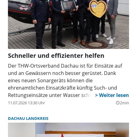
Schneller und effizienter helfen
Der THW-Ortsverband Dachau ist für Einsätze auf
und an Gewässern noch besser gerüstet. Dank
eines neuen Sonargeräts können die
ehrenamtlichen Einsatzkräfte künftig Such- und
Rettungseinsätze unter Wasser schneller und
effizienter durchführen.
11.07.2026 13:30 Uhr
2min
query_builder
DACHAU LANDKREIS