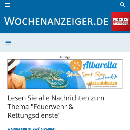
menu
search
Feuerwehr & Rettungsdienste | Wochenanzeiger
menu
Feuerwehr & Ret
Lesen Sie alle Nachrichten zum
Thema "Feuerwehr &
Rettungsdienste"
HASENBERGL (MÜNCHEN)