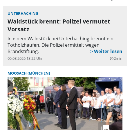
Kommandanten statt. Wahlleiter war der
anwesende Bürgermeister Michael Reiter.
UNTERHACHING
Waldstück brennt: Polizei vermutet
Vorsatz
In einem Waldstück bei Unterhaching brennt ein
Totholzhaufen. Die Polizei ermittelt wegen
Brandstiftung.
05.08.2026 13:22 Uhr
2min
query_builder
MOOSACH (MÜNCHEN)