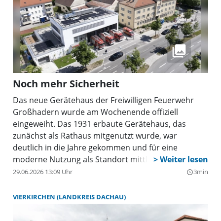
Noch mehr Sicherheit
Das neue Gerätehaus der Freiwilligen Feuerwehr
Großhadern wurde am Wochenende offiziell
eingeweiht. Das 1931 erbaute Gerätehaus, das
zunächst als Rathaus mitgenutzt wurde, war
deutlich in die Jahre gekommen und für eine
moderne Nutzung als Standort mittlerweile
ungeeignet. Neben vielen kleineren und auch
29.06.2026 13:09 Uhr
3min
query_builder
größeren Mängeln über die Zeit waren es nicht
zuletzt die zu niedrigen Fahrzeuggassen, welche eine
VIERKIRCHEN (LANDKREIS DACHAU)
Unterbringung moderner Einsatzfahrzeuge
unmöglich und damit den Bau unausweichlich