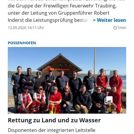
die Gruppe der Freiwilligen Feuerwehr Traubing,
unter der Leitung von Gruppenführer Robert
Inderst die Leistungsprüfung bestanden.
12.05.2026 14:11 Uhr
1min
query_builder
POSSENHOFEN
Rettung zu Land und zu Wasser
Disponenten der integrierten Leitstelle