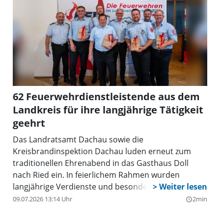
62 Feuerwehrdienstleistende aus dem
Landkreis für ihre langjährige Tätigkeit
geehrt
Das Landratsamt Dachau sowie die
Kreisbrandinspektion Dachau luden erneut zum
traditionellen Ehrenabend in das Gasthaus Doll
nach Ried ein. In feierlichem Rahmen wurden
langjährige Verdienste und besonderes
Engagement im Feuerwehrwesen des Landkreises
09.07.2026 13:14 Uhr
2min
query_builder
gewürdigt. Der Ehrenabend bot dabei einmal mehr