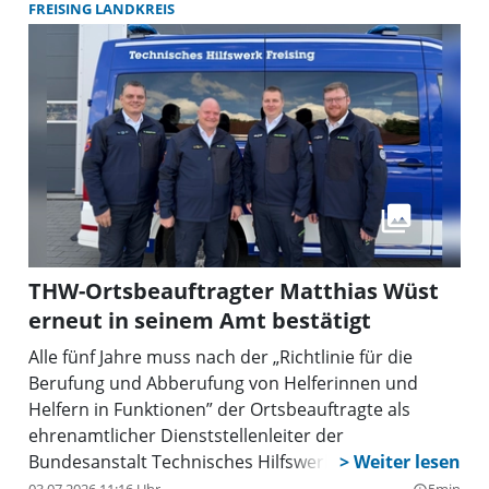
Gelegenheit, den ehrenamtlichen Einsatz der
FREISING LANDKREIS
Feuerwehrdienstleistenden in den Mittelpunkt zu
stellen und hierfür Dank und Anerkennung
auszusprechen.
THW-Ortsbeauftragter Matthias Wüst
erneut in seinem Amt bestätigt
Alle fünf Jahre muss nach der „Richtlinie für die
Berufung und Abberufung von Helferinnen und
Helfern in Funktionen” der Ortsbeauftragte als
ehrenamtlicher Dienststellenleiter der
Bundesanstalt Technisches Hilfswerk neu gewählt
werden. Dies geschieht durch eine Vorschlagswahl,