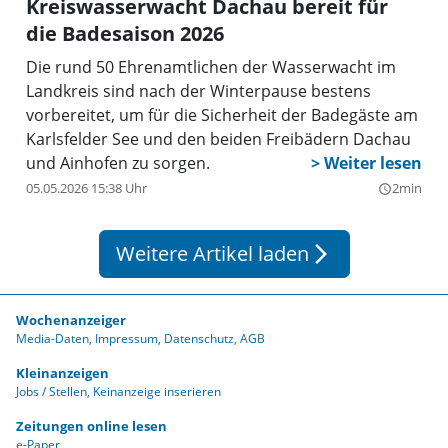
Kreiswasserwacht Dachau bereit für
die Badesaison 2026
Die rund 50 Ehrenamtlichen der Wasserwacht im
Landkreis sind nach der Winterpause bestens
vorbereitet, um für die Sicherheit der Badegäste am
Karlsfelder See und den beiden Freibädern Dachau
und Ainhofen zu sorgen.
05.05.2026 15:38 Uhr
2min
query_builder
Weitere Artikel laden
arrow_forward_ios
Wochenanzeiger
Media-Daten
Impressum
Datenschutz
AGB
Kleinanzeigen
Jobs / Stellen
Keinanzeige inserieren
Zeitungen online lesen
e-Paper