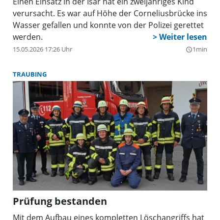
Einen Einsatz in der Isar hat ein zweijähriges Kind
Rauchentwicklung und der anfänglich unklaren
verursacht. Es war auf Höhe der Corneliusbrücke ins
Position des Brandes wurde die Feuerwehr
Wasser gefallen und konnte von der Polizei gerettet
München ebenfalls alarmiert und kontrollierte von
werden.
Großhadern kommend die Baustelle. Ein
15.05.2026 17:26 Uhr
1min
query_builder
Löschfahrzeug der Abteilung Großhadern lieferte
zusätzliches Löschwasser an die Einsatzstelle.
TRAUBING
Prüfung bestanden
Mit dem Aufbau eines kompletten Löschangriffs hat