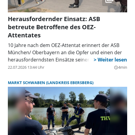
Herausfordernder Einsatz: ASB
betreute Betroffene des OEZ-
Attentates
10 Jahre nach dem OEZ-Attentat erinnert der ASB
München/ Oberbayern an die Opfer und einen der
herausforderndsten Einsätze seiner Geschichte.
22.07.2026 13:44 Uhr
4min
query_builder
MARKT SCHWABEN (LANDKREIS EBERSBERG)