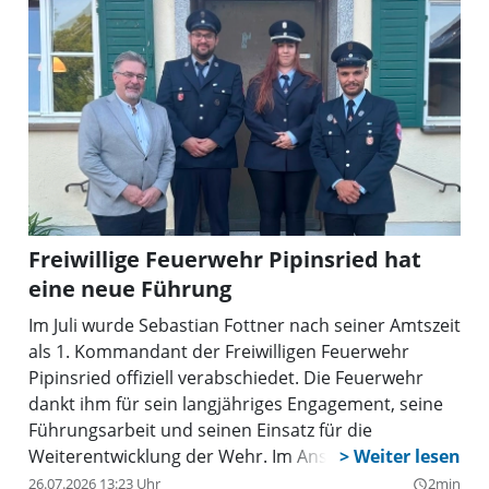
Freiwillige Feuerwehr Pipinsried hat
eine neue Führung
Im Juli wurde Sebastian Fottner nach seiner Amtszeit
als 1. Kommandant der Freiwilligen Feuerwehr
Pipinsried offiziell verabschiedet. Die Feuerwehr
dankt ihm für sein langjähriges Engagement, seine
Führungsarbeit und seinen Einsatz für die
Weiterentwicklung der Wehr. Im Anschluss an die
Verabschiedung fanden die Neuwahlen der
26.07.2026 13:23 Uhr
2min
query_builder