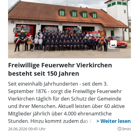
gemacht hatten.
Freiwillige Feuerwehr Vierkirchen
besteht seit 150 Jahren
Seit eineinhalb Jahrhunderten - seit dem 3.
September 1876 - sorgt die Freiwillige Feuerwehr
Vierkirchen täglich für den Schutz der Gemeinde
und ihrer Menschen. Aktuell leisten über 60 aktive
Mitglieder jährlich über 4.000 ehrenamtliche
Stunden. Hinzu kommt zudem das Engagement der
Feuerwehren aus Pasenbach und Giebing.
26.06.2026 09:45 Uhr
3min
query_builder