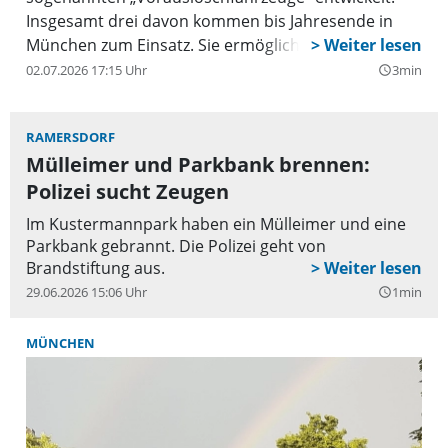
Insgesamt drei davon kommen bis Jahresende in
München zum Einsatz. Sie ermöglichen noch
schnellere Hilfe.
02.07.2026 17:15 Uhr
3min
query_builder
RAMERSDORF
Mülleimer und Parkbank brennen:
Polizei sucht Zeugen
Im Kustermannpark haben ein Mülleimer und eine
Parkbank gebrannt. Die Polizei geht von
Brandstiftung aus.
29.06.2026 15:06 Uhr
1min
query_builder
MÜNCHEN