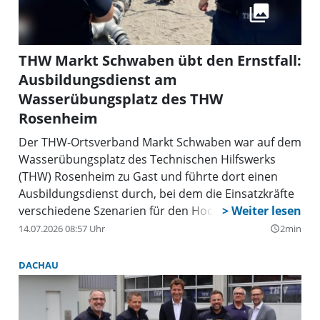
THW Markt Schwaben übt den Ernstfall:
Ausbildungsdienst am
Wasserübungsplatz des THW
Rosenheim
Der THW-Ortsverband Markt Schwaben war auf dem
Wasserübungsplatz des Technischen Hilfswerks
(THW) Rosenheim zu Gast und führte dort einen
Ausbildungsdienst durch, bei dem die Einsatzkräfte
verschiedene Szenarien für den Hochwasserfall
trainierten. Im Mittelpunkt standen der Umgang mit
14.07.2026 08:57 Uhr
2min
query_builder
der Hochleistungspumpe, das Führen des
Hochwasserbootes sowie die Errichtung eines
DACHAU
Notdamms mithilfe von Radlader und Bagger.