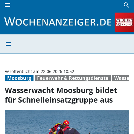
menu
search
Wasserwacht Moosburg bildet für Schnelleinsatzgruppe a
menu
Wasserwacht Moo
Veröffentlicht am 22.06.2026 10:52
Moosburg
Feuerwehr & Rettungsdienste
Wasser
Wasserwacht Moosburg bildet
für Schnelleinsatzgruppe aus