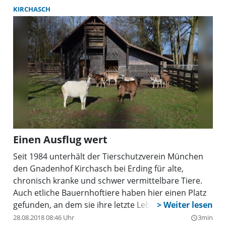
KIRCHASCH
Einen Ausflug wert
Seit 1984 unterhält der Tierschutzverein München
den Gnadenhof Kirchasch bei Erding für alte,
chronisch kranke und schwer vermittelbare Tiere.
Auch etliche Bauernhoftiere haben hier einen Platz
gefunden, an dem sie ihre letzte Lebenszeit gut
versorgt verbringen können.
28.08.2018 08:46 Uhr
3min
query_builder