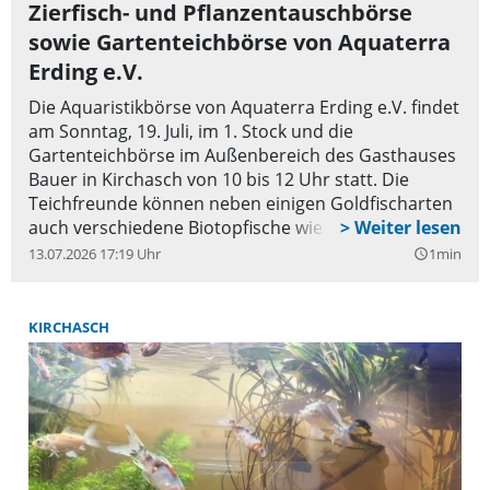
Anschluss an die Börse treffen sich die Aquarianer
Zierfisch- und Pflanzentauschbörse
zum Stammtisch. Eine vorherige Anmeldung der
sowie Gartenteichbörse von Aquaterra
Verkäufer ist zwingend erforderlich! Aquaterra wird
Erding e.V.
die Verkaufsbecken zur Verfügung stellen.
Die Aquaristikbörse von Aquaterra Erding e.V. findet
Kommerzielle Händler sind nicht zugelassen.
am Sonntag, 19. Juli, im 1. Stock und die
Anmeldung und Auskunft für die Aquarianer bei
Gartenteichbörse im Außenbereich des Gasthauses
Franz Brandhofer unter fischboerse@aquaterra-
Bauer in Kirchasch von 10 bis 12 Uhr statt. Die
erding.de, Tel. 08122/8929225, für die
Teichfreunde können neben einigen Goldfischarten
Gartenteichfreunde bei Reinhard Huber, Tel.
auch verschiedene Biotopfische wie etwa Stichlinge,
08122/18231; Pretzenhuber@t-online.de.
Bitterlinge und Moderlieschen erwerben; dazu auch
13.07.2026 17:19 Uhr
1min
query_builder
einige Teichpflanzen. Im Anschluss an die Börse
treffen sich die Aquarianer zum Stammtisch. Im
Anschluss an die Börse treffen sich die Aquarianer
KIRCHASCH
zum Stammtisch. Eine vorherige Anmeldung der
Verkäufer ist zwingend erforderlich! Aquaterra wird
die Verkaufsbecken zur Verfügung stellen.
Kommerzielle Händler sind nicht zugelassen.
Anmeldung und Auskunft für die Aquarianer bei
Franz Brandhofer unter fischboerse@aquaterra-