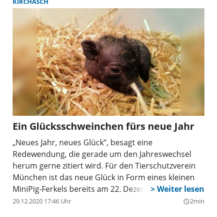
KIRCHASCH
Ein Glücksschweinchen fürs neue Jahr
„Neues Jahr, neues Glück”, besagt eine
Redewendung, die gerade um den Jahreswechsel
herum gerne zitiert wird. Für den Tierschutzverein
München ist das neue Glück in Form eines kleinen
MiniPig-Ferkels bereits am 22. Dezember im
Gnadenhof Kirchasch bei Erding auf die Welt
29.12.2020 17:46 Uhr
2min
query_builder
gekommen.