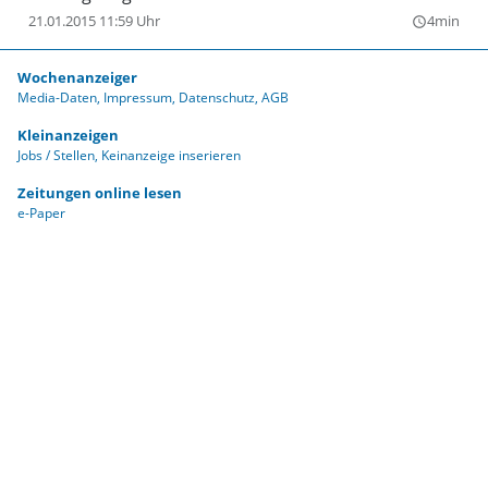
für die knapp 300 Tiere bereit,die sich hier von den
21.01.2015 11:59 Uhr
4min
query_builder
Strapazen ihresLebens erholen dürfen.
Wochenanzeiger
Media-Daten
Impressum
Datenschutz
AGB
Kleinanzeigen
Jobs / Stellen
Keinanzeige inserieren
Zeitungen online lesen
e-Paper