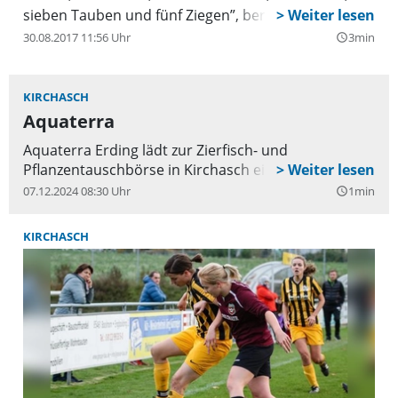
sieben Tauben und fünf Ziegen”, berichtet
Vereinssprecherin Judith Brettmeister.
30.08.2017 11:56 Uhr
3min
query_builder
KIRCHASCH
Aquaterra
Aquaterra Erding lädt zur Zierfisch- und
Pflanzentauschbörse in Kirchasch ein.
07.12.2024 08:30 Uhr
1min
query_builder
KIRCHASCH