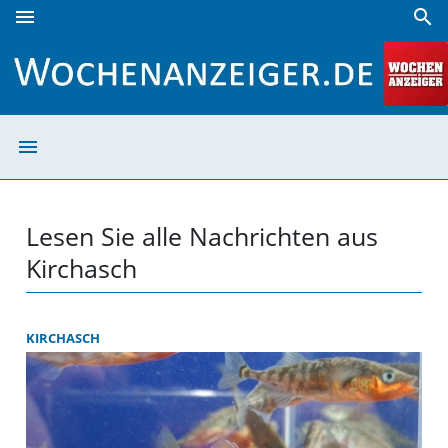
menu
search
Kirchasch | Wochenanzeiger
menu
Kirchasch | Woc
Lesen Sie alle Nachrichten aus
Kirchasch
KIRCHASCH