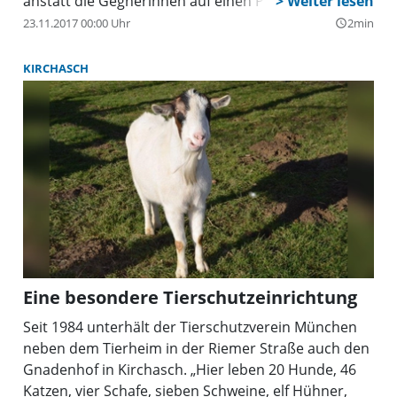
anstatt die Gegnerinnen auf einen Punkt
herankommen zu lassen.
23.11.2017 00:00 Uhr
2min
query_builder
KIRCHASCH
Eine besondere Tierschutzeinrichtung
Seit 1984 unterhält der Tierschutzverein München
neben dem Tierheim in der Riemer Straße auch den
Gnadenhof in Kirchasch. „Hier leben 20 Hunde, 46
Katzen, vier Schafe, sieben Schweine, elf Hühner,