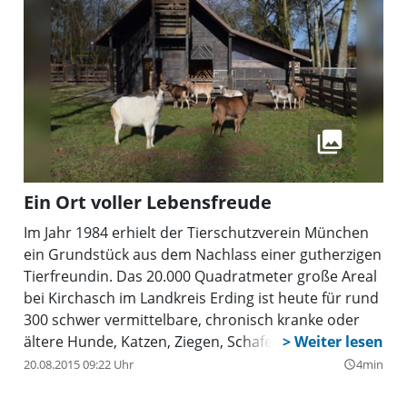
Ein Ort voller Lebensfreude
Im Jahr 1984 erhielt der Tierschutzverein München
ein Grundstück aus dem Nachlass einer gutherzigen
Tierfreundin. Das 20.000 Quadratmeter große Areal
bei Kirchasch im Landkreis Erding ist heute für rund
300 schwer vermittelbare, chronisch kranke oder
ältere Hunde, Katzen, Ziegen, Schafe, Ponys und
Hausschweine ein behütetes Zuhause.
20.08.2015 09:22 Uhr
4min
query_builder