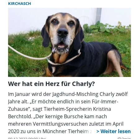
Bäuerinnen und Landfrauen.
KIRCHASCH
Wer hat ein Herz für Charly?
Im Januar wird der Jagdhund-Mischling Charly zwölf
Jahre alt. „Er möchte endlich in sein Für-Immer-
Zuhause”, sagt Tierheim-Sprecherin Kristina
Berchtold. „Der kernige Bursche kam nach
mehreren Vermittlungsversuchen zuletzt im April
2020 zu uns in Münchner Tierheim zurück, da es
Missverständnisse in der Kennenlernphase gab. Seit