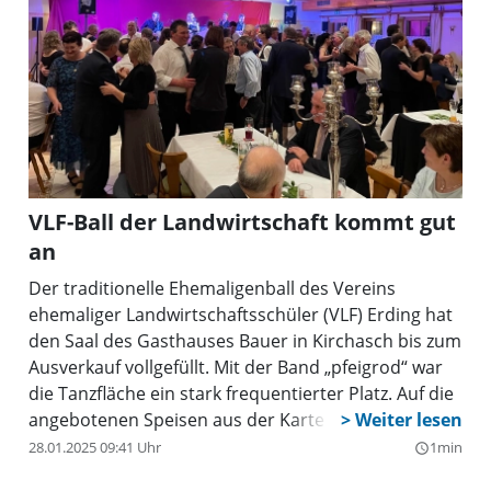
08122/8929225, für die Gartenteichfreunde bei
Reinhard Huber, Tel.: 08122/18231; Pretzenhuber@t-
online.de.
VLF-Ball der Landwirtschaft kommt gut
an
Der traditionelle Ehemaligenball des Vereins
ehemaliger Landwirtschaftsschüler (VLF) Erding hat
den Saal des Gasthauses Bauer in Kirchasch bis zum
Ausverkauf vollgefüllt. Mit der Band „pfeigrod“ war
die Tanzfläche ein stark frequentierter Platz. Auf die
angebotenen Speisen aus der Karte des Gasthauses
Bauer in Kirchasch folgte noch ein Buffet mit
28.01.2025 09:41 Uhr
1min
query_builder
selbstgebackenen Kuchen und Schmalzgebäck der