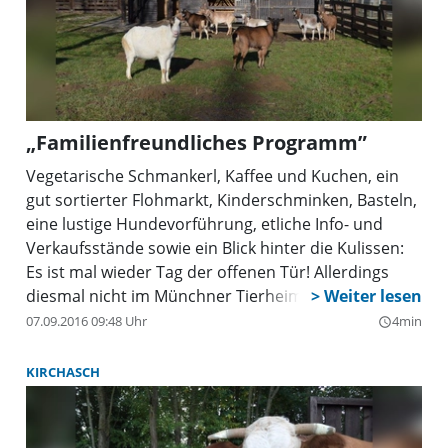
„Familienfreundliches Programm”
Vegetarische Schmankerl, Kaffee und Kuchen, ein
gut sortierter Flohmarkt, Kinderschminken, Basteln,
eine lustige Hundevorführung, etliche Info- und
Verkaufsstände sowie ein Blick hinter die Kulissen:
Es ist mal wieder Tag der offenen Tür! Allerdings
diesmal nicht im Münchner Tierheim, sondern auf
dem Gnadenhof Kirchasch bei Erding, den der
07.09.2016 09:48 Uhr
4min
query_builder
Tierschutzverein München unterhält.
KIRCHASCH