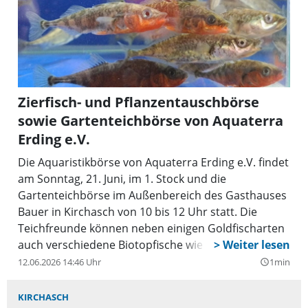
Zierfisch- und Pflanzentauschbörse
sowie Gartenteichbörse von Aquaterra
Erding e.V.
Die Aquaristikbörse von Aquaterra Erding e.V. findet
am Sonntag, 21. Juni, im 1. Stock und die
Gartenteichbörse im Außenbereich des Gasthauses
Bauer in Kirchasch von 10 bis 12 Uhr statt. Die
Teichfreunde können neben einigen Goldfischarten
auch verschiedene Biotopfische wie etwa Stichlinge,
Bitterlinge und Moderlieschen erwerben; dazu auch
12.06.2026 14:46 Uhr
1min
query_builder
einige Teichpflanzen. Im Anschluss an die Börse
treffen sich die Aquarianer zum Stammtisch. Im
KIRCHASCH