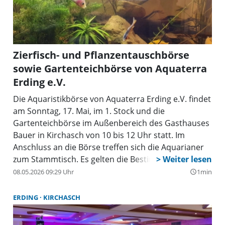
erding.de, Tel. 08122/8929225, für die
Gartenteichfreunde bei Reinhard Huber, Tel.
08122/18231; Pretzenhuber@t-online.de.
Zierfisch- und Pflanzentauschbörse
sowie Gartenteichbörse von Aquaterra
Erding e.V.
Die Aquaristikbörse von Aquaterra Erding e.V. findet
am Sonntag, 17. Mai, im 1. Stock und die
Gartenteichbörse im Außenbereich des Gasthauses
Bauer in Kirchasch von 10 bis 12 Uhr statt. Im
Anschluss an die Börse treffen sich die Aquarianer
zum Stammtisch. Es gelten die Bestimmungen der
Aquaterra-Börsenordnung. Das bedeutet unter
08.05.2026 09:29 Uhr
1min
query_builder
anderem, dass kommerzielle Händler nicht
zugelassen sind. Anmeldung und Auskunft für die
ERDING
KIRCHASCH
Aquarianer bei Franz Brandhofer unter
fischboerse@aquaterra-erding.de, Tel.