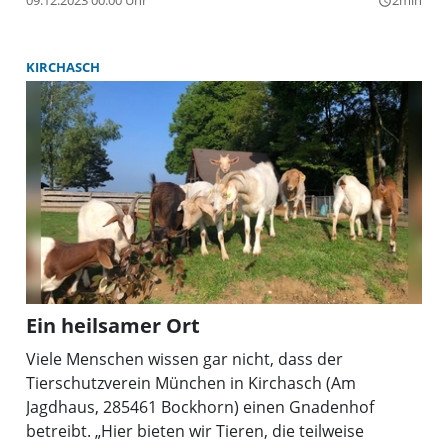
09.12.2023 00:00 Uhr
2min
query_builder
April 2021 wohnt Charly auf unserem Gnadenhof in
Kirchasch.”
KIRCHASCH
Ein heilsamer Ort
Viele Menschen wissen gar nicht, dass der
Tierschutzverein München in Kirchasch (Am
Jagdhaus, 285461 Bockhorn) einen Gnadenhof
betreibt. „Hier bieten wir Tieren, die teilweise