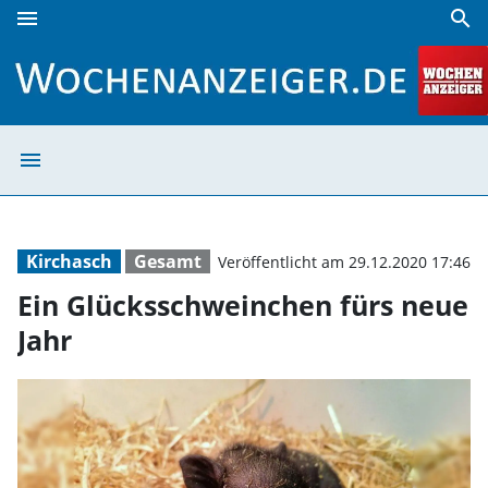
menu
search
Ein Glücksschweinchen fürs neue Jahr | Wochenanzeiger
menu
Ein Glücksschwe
Kirchasch
Gesamt
Veröffentlicht am 29.12.2020 17:46
Ein Glücksschweinchen fürs neue
Jahr