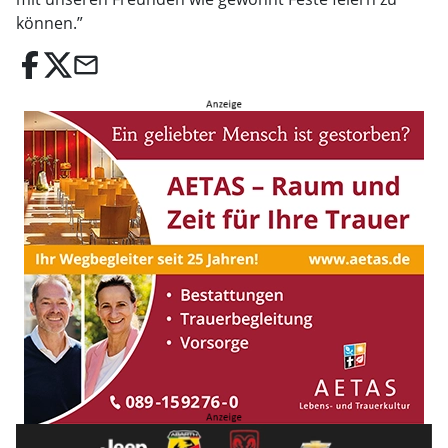
können.”
email