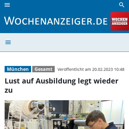
menu
search
Lust auf Ausbildung legt wieder zu | Wochenanzeiger
menu
Lust auf Ausbil
München
Gesamt
Veröffentlicht am 20.02.2023 10:48
Lust auf Ausbildung legt wieder
zu