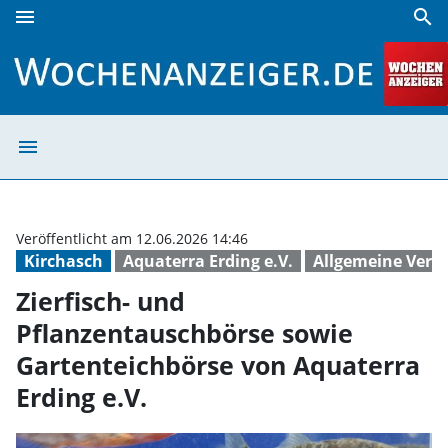
menu
search
Zierfisch- und Pflanzentauschbörse sowie Gartenteichbörs
menu
Zierfisch- und 
Veröffentlicht am 12.06.2026 14:46
Kirchasch
Aquaterra Erding e.V.
Allgemeine Vera
Zierfisch- und
Pflanzentauschbörse sowie
Gartenteichbörse von Aquaterra
Erding e.V.