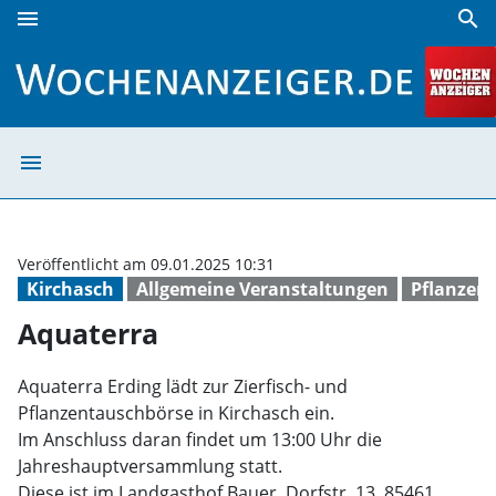
menu
search
Aquaterra | Wochenanzeiger
menu
Aquaterra | Wo
Veröffentlicht am 09.01.2025 10:31
Kirchasch
Allgemeine Veranstaltungen
Pflanzen
Aquaterra
Aquaterra Erding lädt zur Zierfisch- und
Pflanzentauschbörse in Kirchasch ein.
Im Anschluss daran findet um 13:00 Uhr die
Jahreshauptversammlung statt.
Diese ist im Landgasthof Bauer, Dorfstr. 13, 85461