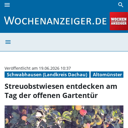
menu
search
Streuobstwiesen entdecken am Tag der offenen Gartentür
menu
Streuobstwiesen
Veröffentlicht am 19.06.2026 10:37
Schwabhausen (Landkreis Dachau)
Altomünster (L
Streuobstwiesen entdecken am
Tag der offenen Gartentür