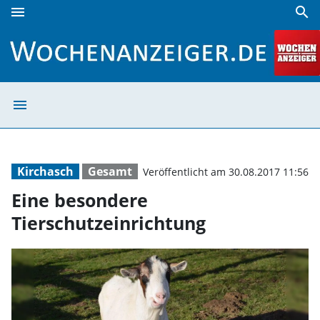
menu
search
Eine besondere Tierschutzeinrichtung | Wochenanzeiger
menu
Eine besondere 
Kirchasch
Gesamt
Veröffentlicht am 30.08.2017 11:56
Eine besondere
Tierschutzeinrichtung