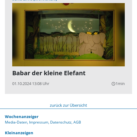
Babar der kleine Elefant
01.10.2024 13:08 Uhr
1min
query_builder
zurück zur Übersicht
Wochenanzeiger
Media-Daten
Impressum
Datenschutz
AGB
Kleinanzeigen