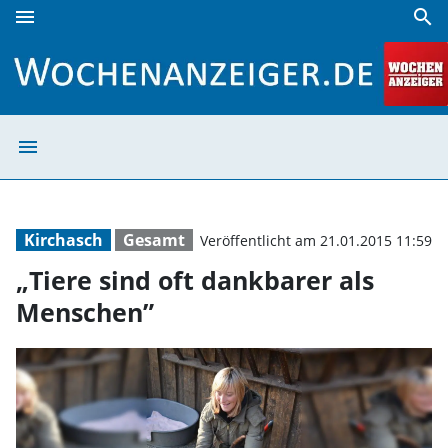
menu
search
„Tiere sind oft dankbarer als Menschen” | Wochenanzeiger
menu
„Tiere sind oft
Kirchasch
Gesamt
Veröffentlicht am 21.01.2015 11:59
„Tiere sind oft dankbarer als
Menschen”