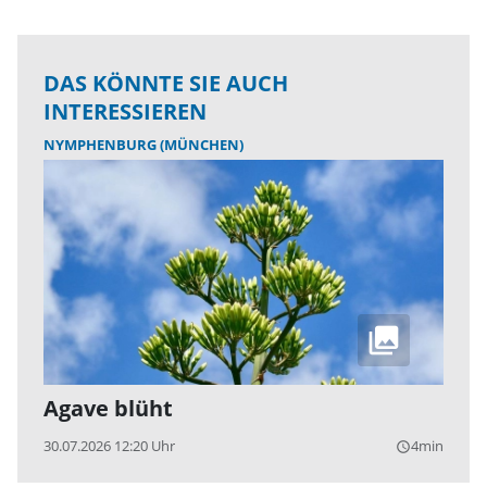
DAS KÖNNTE SIE AUCH
INTERESSIEREN
NYMPHENBURG (MÜNCHEN)
Agave blüht
30.07.2026 12:20 Uhr
4min
query_builder