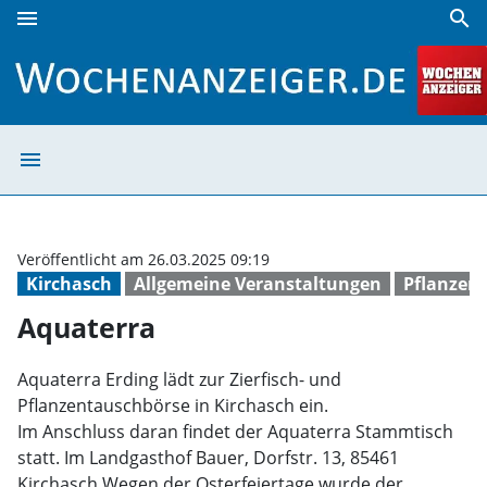
menu
search
Aquaterra | Wochenanzeiger
menu
Aquaterra | Wo
Veröffentlicht am 26.03.2025 09:19
Kirchasch
Allgemeine Veranstaltungen
Pflanzen
Aquaterra
Aquaterra Erding lädt zur Zierfisch- und
Pflanzentauschbörse in Kirchasch ein.
Im Anschluss daran findet der Aquaterra Stammtisch
statt. Im Landgasthof Bauer, Dorfstr. 13, 85461
Kirchasch Wegen der Osterfeiertage wurde der