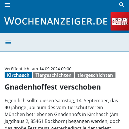
menu
search
Gnadenhoffest verschoben | Wochenanzeiger
menu
Gnadenhoffest 
Veröffentlicht am 14.09.2024 00:00
Kirchasch
Tiergeschichten
tiergeschichten
Gnadenhoffest verschoben
Eigentlich sollte diesen Samstag, 14. September, das
40-jährige Jubiläum des vom Tierschutzverein
München betriebenen Gnadenhofs in Kirchasch (Am
Jagdhaus 2, 85461 Bockhorn) begangen werden, doch
das große Fest muss wetterbedingt leider verlegt