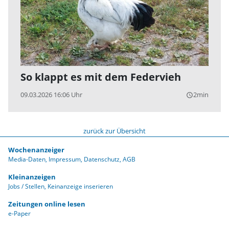
So klappt es mit dem Federvieh
09.03.2026 16:06 Uhr
2min
query_builder
zurück zur Übersicht
Wochenanzeiger
Media-Daten
Impressum
Datenschutz
AGB
Kleinanzeigen
Jobs / Stellen
Keinanzeige inserieren
Zeitungen online lesen
e-Paper