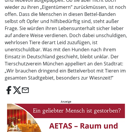
und liebevoll aufgepäppelt. Ob sie aber nicht doch
wieder zu ihren „Eigentümern” zurückmüssen, ist noch
offen. Dass die Menschen in diesen Bettel-Banden
selbst oft Opfer und hilfsbedürftig sind, steht außer
Frage. Sie würden ihren Lebensunterhalt sicher lieber
auf andere Weise verdienen. Doch dabei unschuldigen,
wehrlosen Tiere derart Leid zuzufügen, ist
unentschuldbar. Was mit den Hunden nach ihrem
Einsatz in Deutschland geschieht, bleibt unklar. Der
Tierschutzverein München appelliert an den Stadtrat:
„Wir brauchen dringend ein Bettelverbot mit Tieren im
gesamten Stadtgebiet, besonders zur Wiesnzeit!”
email