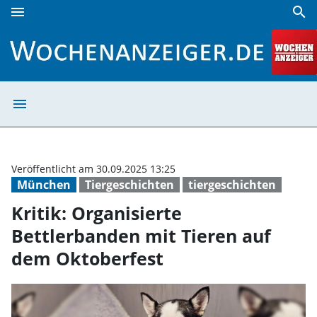
menu
search
Kritik: Organisierte Bettlerbanden mit Tieren auf dem Okt
menu
Kritik: Organisi
Veröffentlicht am 30.09.2025 13:25
München
Tiergeschichten
tiergeschichten
Kritik: Organisierte
Bettlerbanden mit Tieren auf
dem Oktoberfest