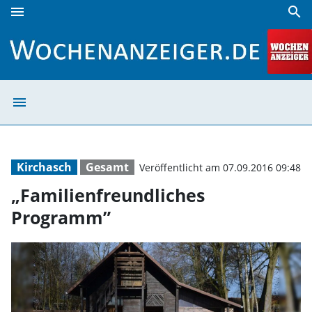
menu
search
„Familienfreundliches Programm” | Wochenanzeiger
menu
„Familienfreund
Kirchasch
Gesamt
Veröffentlicht am 07.09.2016 09:48
„Familienfreundliches
Programm”