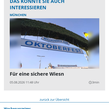
DAS KÖNNTE SIE AUCH
INTERESSIEREN
MÜNCHEN
Für eine sichere Wiesn
05.08.2026 11:48 Uhr
3min
query_builder
zurück zur Übersicht
Wochenanzeiger