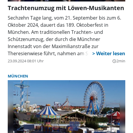
Trachtenumzug mit Löwen-Musikanten
Sechzehn Tage lang, vom 21. September bis zum 6.
Oktober 2024, dauert das 189. Oktoberfest in
München. Am traditionellen Trachten- und
Schützenumzug, der durch die Münchner
Innenstadt von der Maximilianstraße zur
Theresienwiese führt, nahmen am Sonntag mehr als
9500 Trachtler, Schützen und Musikanten in
23.09.2024 08:01 Uhr
2min
query_builder
historischen Gewändern teil. Zehntausende
Zuschauer am Straßenrand winkten den
MÜNCHEN
Umzugsteilnehmern zu. Mitten darunter, die Musik-
Sparte des TSV 1860 München.