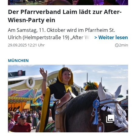
Der Pfarrverband Laim lädt zur After-
Wiesn-Party ein
Am Samstag, 11. Oktober wird im Pfarrheim St.
Ulrich (Helmpertstraße 19) „After Wiesn“ gefeiert.
29.09.2025 12:21 Uhr
2min
query_builder
MÜNCHEN