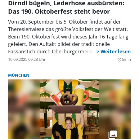
Dirndl bügeln, Lederhose ausbürsten:
Das 190. Oktoberfest steht bevor
Vom 20. September bis 5. Oktober findet auf der
Theresienwiese das größte Volksfest der Welt statt.
Beim 190. Oktoberfest wird dieses Jahr 16 Tage lang
gefeiert. Den Auftakt bildet der traditionelle
Fassanstich durch Oberbürgermeister Dieter Reiter
am 20. September, um 12 Uhr, in der
10.09.2025 09:23 Uhr
6min
query_builder
Schottenhamel-Festhalle.
MÜNCHEN