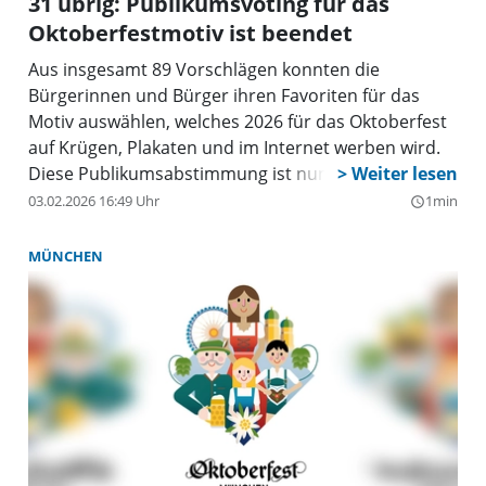
31 übrig: Publikumsvoting für das
Oktoberfestmotiv ist beendet
Aus insgesamt 89 Vorschlägen konnten die
Bürgerinnen und Bürger ihren Favoriten für das
Motiv auswählen, welches 2026 für das Oktoberfest
auf Krügen, Plakaten und im Internet werben wird.
Diese Publikumsabstimmung ist nun beendet und
es sind 31 Motive in der engeren Wahl. Unter der
03.02.2026 16:49 Uhr
1min
query_builder
Adresse
motivwettbewerb.muenchen.de/gallery
kann
man sie sehen.
MÜNCHEN