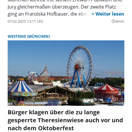
Jury gleichermaßen überzeugen. Der zweite Platz
ging an Franziska Hofbauer, die ebenfalls aus
München stammt. Platz drei erreichte Pascal Wilfling
07.02.2025 13:11 Uhr
4min
query_builder
aus Alling.
WESTEND (MÜNCHEN)
Bürger klagen über die zu lange
gesperrte Theresienwiese auch vor und
nach dem Oktoberfest