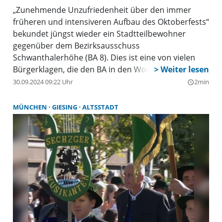
„Zunehmende Unzufriedenheit über den immer
früheren und intensiveren Aufbau des Oktoberfests“
bekundet jüngst wieder ein Stadtteilbewohner
gegenüber dem Bezirksausschuss
Schwanthalerhöhe (BA 8). Dies ist eine von vielen
Bürgerklagen, die den BA in den Wochen rund um
das riesen Volksfest erreichen. Denn der Ärger
30.09.2024 09:22 Uhr
2min
query_builder
darüber, dass die Theresienwiese aufgrund
wochenlanger Auf- bzw. Abbauzeiten für Bürger
MÜNCHEN
GIESING
ALTSSTADT
nicht nutzbar ist und diese Zeiten scheinen jährlich
um ein paar Tage ausgedehnt werden, ist groß.
Heuer begannen die Aufbauarbeiten am 1. Juli,
wobei die Wiese bis August zumindest noch – wenn
auch auf wechselnden Bahnen – durchfahrbar was.
Bis einschließlich 23. Oktober bleibt die Fläche nun
aber gesperrt, obwohl die Wiesn bereits am
Sonntag, 6. Oktober endet.