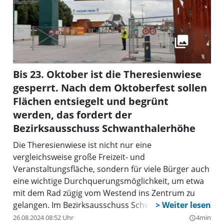
Bis 23. Oktober ist die Theresienwiese
gesperrt. Nach dem Oktoberfest sollen
Flächen entsiegelt und begrünt
werden, das fordert der
Bezirksausschuss Schwanthalerhöhe
Die Theresienwiese ist nicht nur eine
vergleichsweise große Freizeit- und
Veranstaltungsfläche, sondern für viele Bürger auch
eine wichtige Durchquerungsmöglichkeit, um etwa
mit dem Rad zügig vom Westend ins Zentrum zu
gelangen. Im Bezirksausschuss Schwanthalerhöhe
(BA 8) setzt man sich immer wieder dafür ein, dass
26.08.2024 08:52 Uhr
4min
query_builder