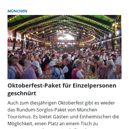
die Theresienwiese als echte Bürgerwiese erhalten
wird. Dazu gehört, dass die Fläche trotz Oktoberfest
MÜNCHEN
möglichst lange passierbar bleibt, aber auch, dass
Teilflächen nicht unnötig versiegelt werden. Beide
Anliegen behandelte der BA kürzlich im Rahmen
seiner Feriensitzung.
Oktoberfest-Paket für Einzelpersonen
geschnürt
Auch zum diesjährigen Oktoberfest gibt es wieder
das Rundum-Sorglos-Paket von München
Tourismus. Es bietet Gästen und Einheimischen die
Möglichkeit, einen Platz an einem Tisch zu