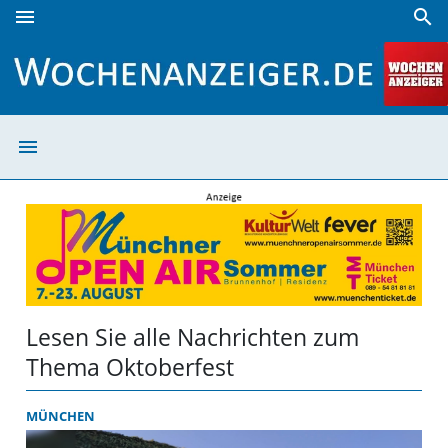
menu
search
Oktoberfest | Wochenanzeiger
menu
Oktoberfest | W
Lesen Sie alle Nachrichten zum
Thema Oktoberfest
MÜNCHEN