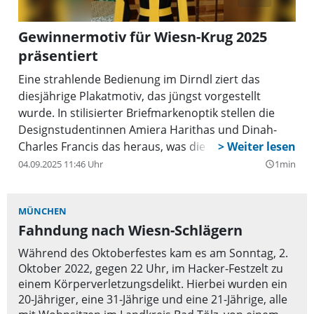
Gewinnermotiv für Wiesn-Krug 2025
präsentiert
Eine strahlende Bedienung im Dirndl ziert das
diesjährige Plakatmotiv, das jüngst vorgestellt
wurde. In stilisierter Briefmarkenoptik stellen die
Designstudentinnen Amiera Harithas und Dinah-
Charles Francis das heraus, was die Wiesn so
besonders macht: Lebendigkeit, Humor und
04.09.2025 11:46 Uhr
1min
query_builder
bayrische Gastfreundschaft. „Für uns ist das
Oktoberfest ein Ort der Begegnung, an dem
MÜNCHEN
Menschen unterschiedlichster Herkunft
Fahndung nach Wiesn-Schlägern
zusammenkommen, sich kennenlernen und eine
besondere Gemeinschaft erleben“, erklären die
Während des Oktoberfestes kam es am Sonntag, 2.
beiden Designerinnen. Gewidmet ist das Motiv allen,
Oktober 2022, gegen 22 Uhr, im Hacker-Festzelt zu
die das Fest mit ihrer harten Arbeit überhaupt erst
einem Körperverletzungsdelikt. Hierbei wurden ein
möglich machen: den Bedienungen, der
20-Jähriger, eine 31-Jährige und eine 21-Jährige, alle