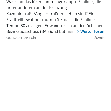
Was sind das für zusammengeklappte Schilder, die
unter anderem an der Kreuzung
Kazmairstraße/Anglerstraße zu sehen sind? Ein
Stadtteilbewohner mutmaßte, dass die Schilder
Tempo 30 anzeigen. Er wandte sich an den örtlichen
Bezirksausschuss (BA 8)und bat hier darum, die
Schilder wieder aufzuklappen. Denn gerade das
08.04.2024 08:54 Uhr
2min
query_builder
Tempolimit von 30 Kilometer pro Stunde scheinen
seiner Ansicht nach viele Autofahrer in der
WESTEND (MÜNCHEN)
Kazmairstraße, die in einer Tempo 30-Zone liegt, zu
vergessen. „Dementsprechend flott wird dann auf
der Kazmairstraße bis zur Ecke Bergmannstraße
gebraust, vorbei am Schulweg der Kinder zur
Bergmannschule“, erklärt der Mann per Bürgerpost
an den BA Schwanthalerhöhe.