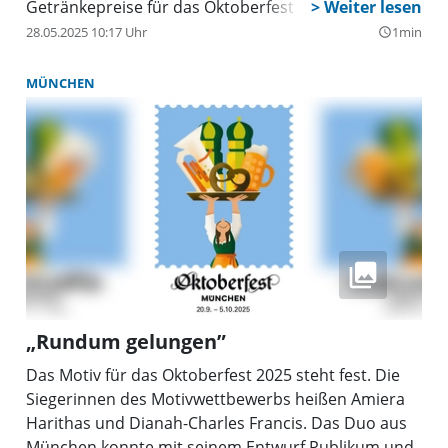
Getränkepreise für das Oktoberfest mitgeteilt.
28.05.2025 10:17 Uhr
1min
query_builder
MÜNCHEN
„Rundum gelungen”
Das Motiv für das Oktoberfest 2025 steht fest. Die
Siegerinnen des Motivwettbewerbs heißen Amiera
Harithas und Dianah-Charles Francis. Das Duo aus
München konnte mit seinem Entwurf Publikum und