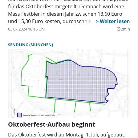
für das Oktoberfest mitgeteilt. Demnach wird eine
Mass Festbier in diesem Jahr zwischen 13,60 Euro
und 15,30 Euro kosten, durchschnittlich 3,87
Prozent mehr als im Jahr 2023. Im letzten Jahr
03.07.2024 18:15 Uhr
2min
query_builder
reichte die Preisspanne von 12,60 Euro bis 14,90
Euro. Die Durchschnittspreise der alkoholfreien
SENDLING (MÜNCHEN)
Getränke betragen pro Liter für Tafelwasser 10,48
Euro (2023: 10,04 Euro), Spezi 12,23 Euro (2023:
11,65 Euro) und für Limonade 11,67 Euro (2023:
11,17 Euro).
Oktoberfest-Aufbau beginnt
Das Oktoberfest wird ab Montag, 1. Juli, aufgebaut.