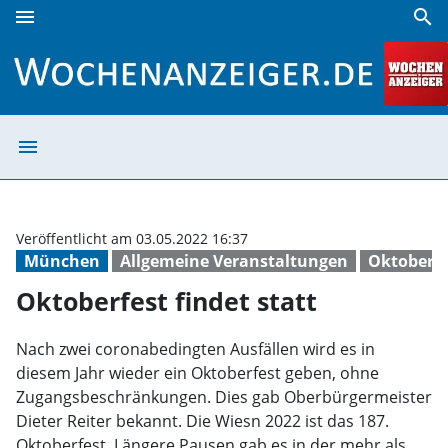
menu
search
Oktoberfest findet statt | Wochenanzeiger
menu
Oktoberfest find
Veröffentlicht am 03.05.2022 16:37
München
Allgemeine Veranstaltungen
Oktoberfe
Oktoberfest findet statt
Nach zwei coronabedingten Ausfällen wird es in
diesem Jahr wieder ein Oktoberfest geben, ohne
Zugangsbeschränkungen. Dies gab Oberbürgermeister
Dieter Reiter bekannt. Die Wiesn 2022 ist das 187.
Oktoberfest. Längere Pausen gab es in der mehr als