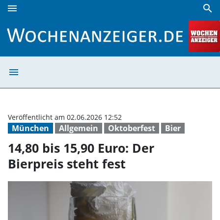
menu
search
14,80 bis 15,90 Euro: Der Bierpreis steht fest | Wochenanze
menu
14,80 bis 15,90 
Veröffentlicht am 02.06.2026 12:52
München
Allgemein
Oktoberfest
Bier
14,80 bis 15,90 Euro: Der
Bierpreis steht fest