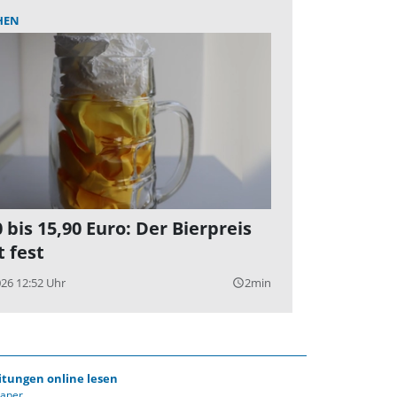
HEN
 bis 15,90 Euro: Der Bierpreis
t fest
026 12:52 Uhr
2min
query_builder
itungen online lesen
Paper