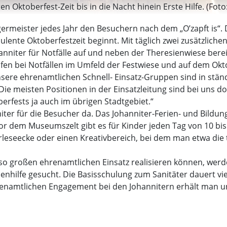
 Oktoberfest-Zeit bis in die Nacht hinein Erste Hilfe. (Foto
ermeister jedes Jahr den Besuchern nach dem „O’zapft is“. 
rbulente Oktoberfestzeit beginnt. Mit täglich zwei zusätzlic
nniter für Notfälle auf und neben der Theresienwiese berei
elfen bei Notfällen im Umfeld der Festwiese und auf dem Okto
sere ehrenamtlichen Schnell- Einsatz-Gruppen sind in ständ
Die meisten Positionen in der Einsatzleitung sind bei uns d
rfests ja auch im übrigen Stadtgebiet.“
niter für die Besucher da. Das Johanniter-Ferien- und Bildu
 dem Museumszelt gibt es für Kinder jeden Tag von 10 bis 
leseecke oder einen Kreativbereich, bei dem man etwa die
 so großen ehrenamtlichen Einsatz realisieren können, werd
henhilfe gesucht. Die Basisschulung zum Sanitäter dauert 
enamtlichen Engagement bei den Johannitern erhält man u