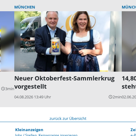
MÜNCHEN
MÜNC
Neuer Oktoberfest-Sammlerkrug
14,80
vorgestellt
steh
3min
query_builder
04.08.2026 13:49 Uhr
2min
02.06.2
query_builder
zurück zur Übersicht
Kleinanzeigen
Ze
Jobs / Stellen
Keinanzeige inserieren
e-