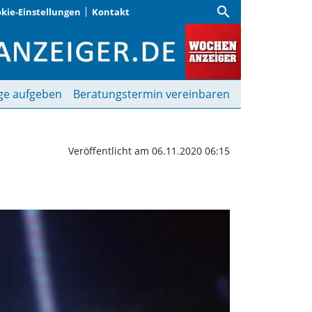
search
kie-Einstellungen
Kontakt
al Hilfe | Wochenanzei
ge aufgeben
Beratungstermin vereinbaren
Veröffentlicht am 06.11.2020 06:15