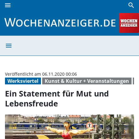
menu
search
Ein Statement für Mut und Lebensfreude | Wochenanzeige
menu
Ein Statement f
Veröffentlicht am 06.11.2020 00:06
Werksviertel
Kunst & Kultur + Veranstaltungen
k
Ein Statement für Mut und
Lebensfreude