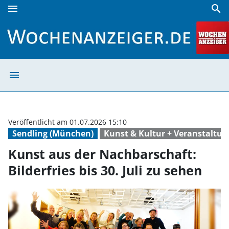
menu
search
Kunst aus der Nachbarschaft: Bilderfries bis 30. Juli zu se
menu
Kunst aus der Na
Veröffentlicht am 01.07.2026 15:10
Sendling (München)
Kunst & Kultur + Veranstaltu
Kunst aus der Nachbarschaft:
Bilderfries bis 30. Juli zu sehen