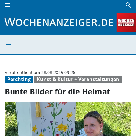
menu
search
Bunte Bilder für die Heimat | Wochenanzeiger
menu
Bunte Bilder fü
Veröffentlicht am 28.08.2025 09:26
Perchting
Kunst & Kultur + Veranstaltungen
Bunte Bilder für die Heimat