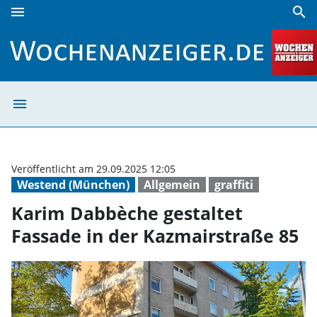
menu
search
Karim Dabbèche gestaltet Fassade in der Kazmairstraße 8
menu
Karim Dabbèche 
Veröffentlicht am 29.09.2025 12:05
Westend (München)
Allgemein
graffiti
Karim Dabbèche gestaltet
Fassade in der Kazmairstraße 85