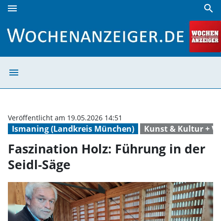
menu
search
Faszination Holz: Führung in der Seidl-Säge | Wochenanzei
menu
Faszination Holz
Veröffentlicht am 19.05.2026 14:51
Ismaning (Landkreis München)
Kunst & Kultur + V
Faszination Holz: Führung in der
Seidl-Säge