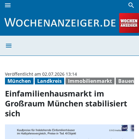
menu
search
Einfamilienhausmarkt im Großraum München stabilisiert s
menu
Einfamilienhaus
Veröffentlicht am 02.07.2026 13:14
München
Landkreis
Immobilienmarkt
Bauen 
Einfamilienhausmarkt im
Großraum München stabilisiert
sich