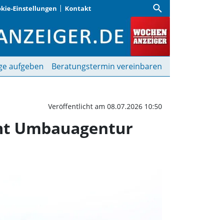
search
kie-Einstellungen
Kontakt
ere Büros: München be
ge aufgeben
Beratungstermin vereinbaren
Veröffentlicht am 08.07.2026 10:50
mt Umbauagentur