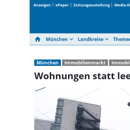
Anzeigen
ePaper
Zeitungszustellung
Media-
home
expand_more
expand_more
München
Landkreise
Theme
München
Immobilienmarkt
Immobi
Wohnungen statt l