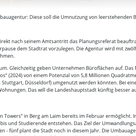
auagentur: Diese soll die Umnutzung von leerstehenden B
rekt nach seinem Amtsantritt das Planungsreferat beauftr
ause dem Stadtrat vorzulegen. Die Agentur wird mit zwölf 
nehmen.
m. Gleichzeitig geben Unternehmen Büroflächen auf. Das Mü
os“ (2024) von einem Potenzial von 5,8 Millionen Quadratme
t, Stuttgart, Düsseldorf) umgenutzt werden könnten. Bei e
ohnungen. Das will die Landeshauptstadt künftig besser a
„Ten Towers” in Berg am Laim bereits im Februar ermöglicht
bis und Studierende entstehen. Das Ziel der Umwandlungsag
en - fünf plant die Stadt noch in diesem Jahr. Die Umbauage