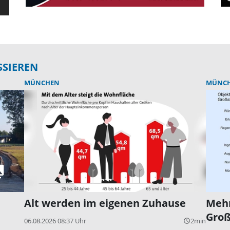
SSIEREN
MÜNCHEN
MÜNC
Alt werden im eigenen Zuhause
Mehr
Groß
06.08.2026 08:37 Uhr
2min
query_builder