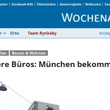
Daten
facebook-RSS
Flohmärkte
Gewinnspiele
Webcams
Coo
Wohnungen statt le
expand_more
n
Orte
Team Rynkeby
Anzei
lien
Bauen & Wohnen
eere Büros: München bekom