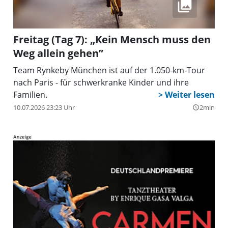
Freitag (Tag 7): „Kein Mensch muss den
Weg allein gehen”
Team Rynkeby München ist auf der 1.050-km-Tour
nach Paris - für schwerkranke Kinder und ihre
Familien.
10.07.2026 23:23 Uhr
2min
query_builder