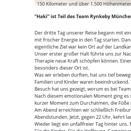
150 Kilometer und über 1.500 Höhenmeter a
”Haki” ist Teil des Team Rynkeby München
Der dritte Tag unserer Reise begann mit e
mit frischer Energie in den Tag starten. D
eigentliche Ziel war kein Ort auf der Landka
Unser erster großer Halt führte uns zur N
Therapie neue Kraft schöpfen können. Einer
besonders dieser Ort ist.
Was wir erleben durften, hat uns tief beweg
Familien und Kinder waren beeindruckend.
Besuch hat uns gezeigt, worum es bei Team 
Nach diesem emotionalen Moment ging es spo
kurzer Moment zum Durchatmen, die Füße i
Am Abend erreichten wir schließlich Freibu
Abendstunden. Jetzt, gegen 22 Uhr, kehrt l
Wieder liegt ein unfallfreier Tag hinter u