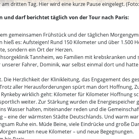
m dritten Tag. Hier wird eine kurze Pause eingelegt. (Fot
 und darf berichtet täglich von der Tour nach Paris:
inem gemeinsamen Frühstück und der täglichen Morgengymna
ann hieß es: Aufsteigen! Rund 150 Kilometer und über 1.500
rte, sondern ein Ort der Herzen.
achsorgeklinik Tannheim, wo Familien mit krebskranken und
 unserer Fahrer, Dominik, war selbst einmal dort und hatte 
t. Die Herzlichkeit der Klinikleitung, das Engagement des 
 Trotz aller Herausforderungen spürt man dort Hoffnung, 
Rynkeby wirklich geht: Kilometer für Kilometer Hoffnung s
rtlich weiter. Zur Stärkung wurden die Energiespeicher gefü
ns Wasser halten, miteinander reden und die Gemeinschaf
rg – eine der wärmsten Städte Deutschlands. Und warm war e
angsam Ruhe ein. Müde Beine, viele Eindrücke und große Dan
ns. Morgen warten neue Kilometer – und neue Begegnungen.