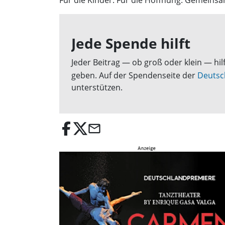
Für die Kinder. Für die Hoffnung. Gemeinsam
Jede Spende hilft
Jeder Beitrag — ob groß oder klein — hi
geben. Auf der Spendenseite der
Deutsc
unterstützen.
email