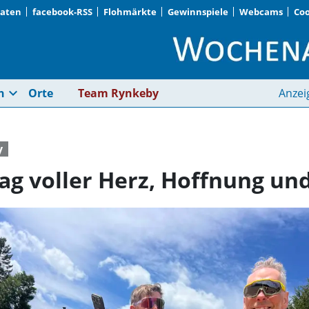
Daten
facebook-RSS
Flohmärkte
Gewinnspiele
Webcams
Coo
Montag (Tag 3): Ein 
expand_more
n
Orte
Team Rynkeby
Anzei
y
Tag voller Herz, Hoffnung u